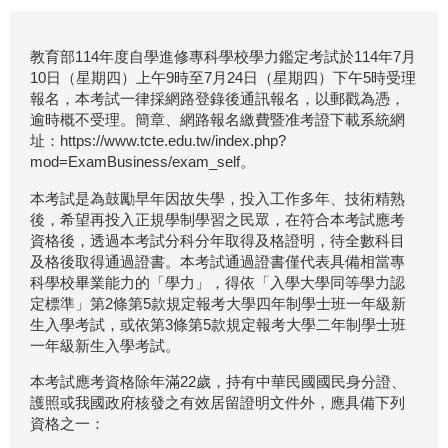
教育部114年度自學進修專科學校學力鑑定考試於114年7月
10日（星期四）上午9時至7月24日（星期四）下午5時受理
報名，本考試一律採網路登錄後通訊報名，以郵戳為憑，
逾時概不受理。簡章、網路報名繳費暨准考證下載系統網
址：https://www.tcte.edu.tw/index.php?
mod=ExamBusiness/exam_self。
本考試是為鼓勵早年因故失學，投入工作多年、技術精熟
後，希望再投入正規學制學習之民眾，在符合本考試應考
資格後，透過本考試分科分年取得及格證明，待全數科目
及格後取得通過證書。本考試通過證書僅代表具備相當專
科學校畢業能力的「學力」，得依「入學大學同等學力認
定標準」第2條第5款規定報考大學四年制學士班一年級新
生入學考試，或依第3條第5款規定報考大學二年制學士班
一年級新生入學考試。
本考試應考資格除年滿22歲，持有中華民國國民身分證、
護照或我國政府核發之有效居留證明文件外，應具備下列
資格之一：