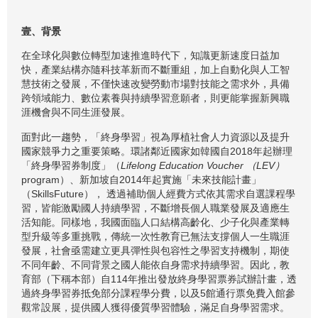
壹、背景
在全球化與數位轉型加速推進時代下，知識更新速度日益加
快，產業結構亦隨科技革新而不斷重組，加上自動化與人工智
慧技術之發展，不僅快速改變勞動市場對技能之需求外，具備
跨領域能力、數位素養與持續學習意願者，則更能掌握新興職
涯機會與不同生涯發展。
面對此一趨勢，「終身學習」視為厚植社會人力資源以及提升
國家競爭力之重要策略。環諸鄰近國家如韓國自2018年起辦理
「終身學習券制度」（
Lifelong Education Voucher
（
LEV
）
program）、新加坡自2014年起實施「未來技能計畫」
（SkillsFuture）， 透過補助個人經費方式依其需求自選課程學
習，皆能激勵國人持續學習，不斷增長個人職業發展及適應生
活知能。同樣地，我國面臨人口結構高齡化、少子化與產業轉
型升級等多重挑戰，傳統一次性教育已無法支撐個人一生職涯
發展，社會亟需建立更具彈性與包容性之學習支持機制，期使
不同年齡、不同背景之國人能依自身需求持續學習。因此，教
育部（下稱本部）自114年推出發放終身學習票券試辦計畫，透
過終身學習券抵免部分課程學分費，以及5館通行票免費入館參
觀常設展，提供國人獲得優質學習體驗，滿足自身學習需求。