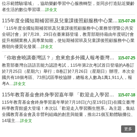
位示範體驗場域」，協助樂齡學習中心服務轉型，並同步打造貼近樂齡
者生活的數位學習環....
詳全文
115年度全國短期補習班及兒童課後照顧服務中心業務管理暨公共安全研討會登場
115-07-28
「115年度全國短期補習班及兒童課後照顧服務中心業務管理暨公共安
全研討會」於7月28、29日在臺東縣登場，教育部期待藉由年度研討會
提升相關業務人員專業知能，使短期補習班及兒童課後照顧服務中心業
務朝向優質化發展....
詳全文
「你敢會曉講臺灣話？」愈來愈多外國人報考臺灣台語認證
115-07-25
教育部臺灣台語語言能力認證考試，115年第2次考試首日登場的A卷訂
於7月25日（星期六）舉行；B卷訂於7月26日（星期日）辦理。本次全
國共有18個考區、73所試區學校協辦，總報名人數為1萬1,911人，報
考A....
詳全文
115年教育基金會終身學習嘉年華 「歡迎走入學習圈生態系」
115-07-18
115年教育基金會終身學習嘉年華於7月18日(六)至19日(日)在國立臺灣
科學教育館盛大登場！本次以「歡迎走入學習圈生態系」為主題，集結
全國教育基金會及非營利組織的創意與能量，推出21個互動體驗攤位、
14場主....
詳全文
更多