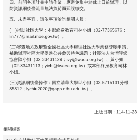
四、前開各項計畫申請作業，應避免集中於截止日前辦理，以
防資訊網後臺流量無法負荷而延誤繳交。
五、未盡事宜，請依事項洽詢相關人員：
(一)補助社區大學：本部終身教育司林小姐（02-77365676；
lin777@mail.moe.gov.tw）。
(二)審查地方政府暨全國社區大學辦理社區大學業務獎勵申請、
補助辦理社區大學促進公共參與特色議題：社團法人台灣評鑑
協會陳小姐（02-33431129；ivy@twaea.org.tw）、黃小姐
（02-33431113；yichi@twaea.org.tw）或本部終身教育司林
小姐。
(三)資訊網後臺操作：國立清華大學邱小姐（03-5715131分機
35312；lychiu2020@gapp.nthu.edu.tw）。
上版日期：114-11-28
相關檔案