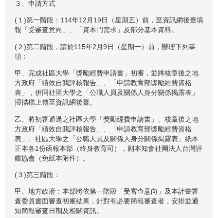
３、申請方式
(１)第一階段：114年12月19日（星期五）前，至資訊網後臺填
報「受審查意向」、「資本門需求」及部分基本資料。
(２)第二階段，請於115年2月9日（星期一）前，辦理下列事
項：
甲、完成社區大學「獎勵經費申請書」初審，並將核章後之地
方政府「績效自我評核報告」、「申請教育部獎勵經費資格
表」，併同社區大學之「公職人員及關係人身分關係揭露表」
掃描檔上傳至資訊網後臺。
乙、將初審通過之社區大學「獎勵經費申請書」、核章後之地
方政府「績效自我評核報告」、「申請教育部獎勵經費資格
表」、社區大學之「公職人員及關係人身分關係揭露表」紙本
正本各1份函報本部（終身教育司），副本知會社團法人台灣評
鑑協會（免紙本附件）。
(３)第三階段：
甲、地方政府：本部將依第一階段「受審查意向」及本計畫審
查委員書面審查初審結果，針對有必要簡報審查者，安排並通
知簡報審查日期及相關資訊。