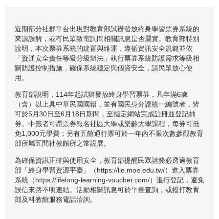
近期部分社群平台出現對教育部試辦發放終身學習票券系統的
來源誤解，或有民眾致電詢問相關訊息是否屬實。教育部特別
說明，本次票券系統的建置與維運，遵循資訊安全規範並依
「資通安全責任等級分級辦法」執行票券系統防護需求等級相
關防護控制措施，確保系統穩定與個資安全，請民眾放心使
用。
教育部說明，114年起試辦發放終身學習票券，凡年滿6歲
（含）以上具中華民國國籍，並有國民身分證統一編號者，皆
可於5月30日至6月18日期間，至指定網站完成註冊並登記抽
券。中籤者可憑票券報名社區大學或樂齡大學課程，每券可抵
免1,000元學費；另有五館通行票可於一年內不限次數參觀教育
部所屬五間社教館所之常設展。
為確保資訊正確與使用安全，教育部提醒民眾請務必透過教育
部「終身學習資源平臺」（https://lle.moe.edu.tw/）進入票券
系統（https://lifelong-learning-voucher.com/）進行登記，避免
誤信來路不明連結。活動相關訊息可於平臺查詢，或撥打教育
部及科教館服務電話洽詢。