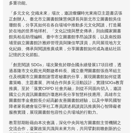
多重功能。
「多元文化 交織未來」場次，邀請燦爛時光東南亞主題書店張
正創辦人、臺北市立圖書館陳慧俐課長與新北市立圖書館吳佳
珊館長，分享其如何在各自場域中推動多元文化閱讀，打造屬
於在地的世界地球村。「文化記憶與歷史傳承」則由國家圖書
館吳柏岳助理編輯、臺中市立圖書館李昂諭課長，以及南投縣
埔里鎮立圖書館許雅婷管理員與陳佳苹課員，共同展現地方文
化紀錄、傳承與閱讀推廣成果，分享圖書館如何成為連結社區
記憶的文化節點。
「創意閱讀 SDGs」場次聚焦於聯合國永續發展17項目標，透
過基隆市文化觀光局鄭婕希科長、國立臺灣圖書館張燕琴組主
任及桃園市立圖書館謝雪君秘書的分享，展現圖書館如何從選
書策略、主題書展、跨域合作與多元活動設計，實踐SDGs教育
推廣。至於「落實CRPD 社會共融」則從不同面向切入，邀請
國立公共資訊圖書館許瓊惠科長分享智慧科技應用、高雄市立
圖書館李金鴦館長介紹高齡友善圖書館經驗，以及中華民國智
障者家長總會翁亞寧社工專員講述易讀資訊推廣與心智障礙者
服務實踐，展現圖書館包容性公共場域的行動力。
教育部期盼藉由本次會議，深化中央與地方圖書館主管機關之
交流合作，凝聚政策共識與未來方向，共同擘劃前瞻創新的公