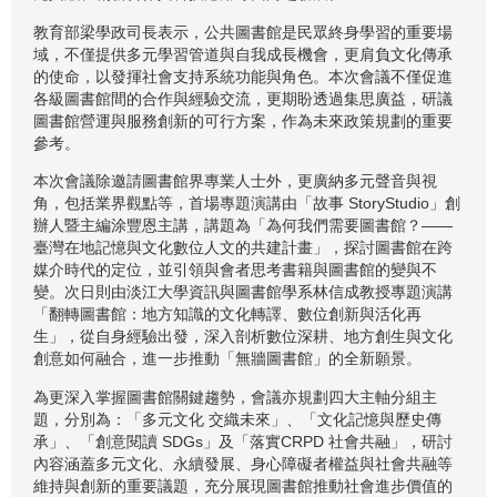
教育部梁學政司長表示，公共圖書館是民眾終身學習的重要場
域，不僅提供多元學習管道與自我成長機會，更肩負文化傳承
的使命，以發揮社會支持系統功能與角色。本次會議不僅促進
各級圖書館間的合作與經驗交流，更期盼透過集思廣益，研議
圖書館營運與服務創新的可行方案，作為未來政策規劃的重要
參考。
本次會議除邀請圖書館界專業人士外，更廣納多元聲音與視
角，包括業界觀點等，首場專題演講由「故事 StoryStudio」創
辦人暨主編涂豐恩主講，講題為「為何我們需要圖書館？——
臺灣在地記憶與文化數位人文的共建計畫」，探討圖書館在跨
媒介時代的定位，並引領與會者思考書籍與圖書館的變與不
變。次日則由淡江大學資訊與圖書館學系林信成教授專題演講
「翻轉圖書館：地方知識的文化轉譯、數位創新與活化再
生」，從自身經驗出發，深入剖析數位深耕、地方創生與文化
創意如何融合，進一步推動「無牆圖書館」的全新願景。
為更深入掌握圖書館關鍵趨勢，會議亦規劃四大主軸分組主
題，分別為：「多元文化 交織未來」、「文化記憶與歷史傳
承」、「創意閱讀 SDGs」及「落實CRPD 社會共融」，研討
內容涵蓋多元文化、永續發展、身心障礙者權益與社會共融等
維持與創新的重要議題，充分展現圖書館推動社會進步價值的