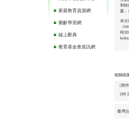
和聆
家庭教育資源網
案」
本次
樂齡學習網
（ht
時3
線上辭典
koks
教育基金會資訊網
相關檔
（附
(48
臺灣