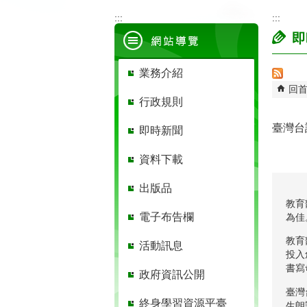
:::
:::
即
業務介紹
回
行政規則
臺灣台
即時新聞
資料下載
出版品
教育
電子布告欄
為佳
教育
活動訊息
投入
書寫
政府資訊公開
臺灣
終身學習資源平臺
生朗