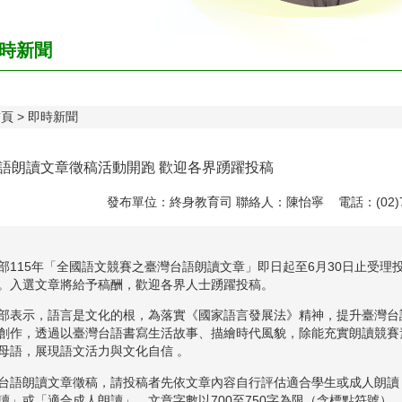
時新聞
首頁
即時新聞
語朗讀文章徵稿活動開跑 歡迎各界踴躍投稿
發布單位：終身教育司 聯絡人：陳怡寧 電話：(02)77
部115年「全國語文競賽之臺灣台語朗讀文章」即日起至6月30日止受
。入選文章將給予稿酬，歡迎各界人士踴躍投稿。
部表示，語言是文化的根，為落實《國家語言發展法》精神，提升臺灣台
創作，透過以臺灣台語書寫生活故事、描繪時代風貌，除能充實朗讀競賽
母語，展現語文活力與文化自信 。
台語朗讀文章徵稿，請投稿者先依文章內容自行評估適合學生或成人朗讀
讀」或「適合成人朗讀」。文章字數以700至750字為限（含標點符號