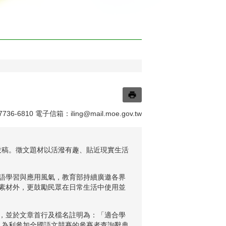
36-6810 電子信箱：
iling@mail.moe.gov.tw
理投稿。徵文題材以活潑有趣、貼近現實生活
語學習與應用風氣，教育部持續廣邀各界
素材外，更鼓勵民眾在日常生活中使用並
，並於文章首行及檔名註明為：「適合學
）。為利參加全國語文競賽的參賽者查詢辭典