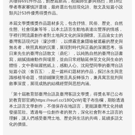
共徵得691件作品，創歷屆新高，校園師生參與熱烈，經18位
學者專家審慎評選後，最終選出包括現化詩、散文及短篇小說
類共計53件優秀得獎作品。
本屆文學獎獲獎作品題材多元，包含抒情、民俗、歷史、自然
生態、社會現象等等，以本土語言生動地表達出豐厚的情感，
字裡行間流露創作者對土地與文化的深刻關懷。王品渝女士的
臺灣客語現代詩〈濛沙煙〉，以煙霧意象隱喻被遮蔽的歷史與
無名者，映照真相的沉重，展現對時代與正義的深層思考。張
日東先生的臺灣台語散文〈鼎疕〉，以純熟自然的臺灣台語書
寫，細膩描繪動作與場景，並由日常經驗延伸至文化與生命的
體悟，文中香味躍然紙上，感動人心。沈宛瑩同學的臺灣台語
短篇小說〈食百五〉，是一篇科幻題材的作品，探討永生與意
識移植等命題，情節鋪陳完整且具反轉張力，兼具寓言批判與
敘事深度，展現成熟的結構經營與思想內涵。
「第十屆教育部臺灣台語及臺灣客語文學獎」得獎名單已公布
於教育部官網(https://reurl.cc/180QzW)電子布告欄，期盼透過
本土語言文學創作，不僅保存在地語言，更能讓臺灣文化持續
發揚茁壯。透過每一位創作者的努力，深化社會對本土語言的
理解，讓人們感受臺灣土地、歷史與生活的共鳴，延續多語文
化的價值。