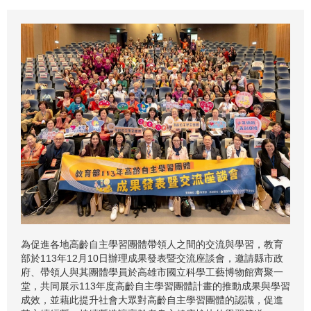
為促進各地高齡自主學習團體帶領人之間的交流與學習，教育
部於113年12月10日辦理成果發表暨交流座談會，邀請縣市政
府、帶領人與其團體學員於高雄市國立科學工藝博物館齊聚一
堂，共同展示113年度高齡自主學習團體計畫的推動成果與學習
成效，並藉此提升社會大眾對高齡自主學習團體的認識，促進