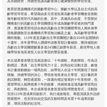
其永續經營，持續營造讓高齡者身心健康愉快的學習管道。
教育部透過機構式的樂齡學習中心、樂齡大學以及自主式的高
齡學習等管道，希望藉由多元管道拓展高齡者學習機會並推動
無年齡歧視世代共融的社會。其中，具備高自由度、不受限於
機構進行的高齡自主學習團體近年成為樂齡學習者的熱門選
擇，透過教育部培訓合格的高齡自主學習團體帶領人將終身學
習氛圍擴散至全臺機構式學習無法觸及之處，為高齡學習帶來
獨特風貌。113年度是高齡自主學習團體計畫自104年起開辦的
十週年，本年度帶領人踴躍申請教育部計畫補助，獲得補助的
高齡自主學習團體數量多達243團已創歷年新高，展現帶領人積
極帶領各地長者投入自主學習的豐富能量。
本次成果發表暨交流座談會以「十年續航，再創輝煌」作為活
動標語，透過「自主學習馬力十足」的馬拉松活動主題，象徵
本計畫推動猶如一場馬拉松，由帶領人在這十年間展現了熱情
積極、持續學習的決心，帶領各地長者自主學習，從計畫的草
創試辦期、轉型過渡期，一路邁向穩定發展的十年里程碑，也
冀望帶領人能將積累十年的能量，持續推進這場高齡學習馬拉
松，再創輝煌。本次成果發表會首度採取博覽會形式，活動除
安排113年度成果回顧影片、執行成效報告、專題演講及作品靜
態展覽外，也安排自由交流的互動時間及布置十年成果回顧
展，增添活動的紀念性。