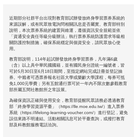
近期部分社群平台出現對教育部試辦發放終身學習票券系統的
來源誤解，或有民眾致電詢問相關訊息是否屬實。教育部特別
說明，本次票券系統的建置與維運，遵循資訊安全規範並依
「資通安全責任等級分級辦法」執行票券系統防護需求等級相
關防護控制措施，確保系統穩定與個資安全，請民眾放心使
用。
教育部說明，114年起試辦發放終身學習票券，凡年滿6歲
（含）以上具中華民國國籍，並有國民身分證統一編號者，皆
可於5月30日至6月18日期間，至指定網站完成註冊並登記抽
券。中籤者可憑票券報名社區大學或樂齡大學課程，每券可抵
免1,000元學費；另有五館通行票可於一年內不限次數參觀教育
部所屬五間社教館所之常設展。
為確保資訊正確與使用安全，教育部提醒民眾請務必透過教育
部「終身學習資源平臺」（https://lle.moe.edu.tw/）進入票券
系統（https://lifelong-learning-voucher.com/）進行登記，避免
誤信來路不明連結。活動相關訊息可於平臺查詢，或撥打教育
部及科教館服務電話洽詢。