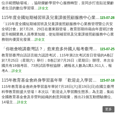
位示範體驗場域」，協助樂齡學習中心服務轉型，並同步打造貼近樂齡
者生活的數位學習環....
詳全文
115年度全國短期補習班及兒童課後照顧服務中心業務管理暨公共安全研討會登場
115-07-28
「115年度全國短期補習班及兒童課後照顧服務中心業務管理暨公共安
全研討會」於7月28、29日在臺東縣登場，教育部期待藉由年度研討會
提升相關業務人員專業知能，使短期補習班及兒童課後照顧服務中心業
務朝向優質化發展....
詳全文
「你敢會曉講臺灣話？」愈來愈多外國人報考臺灣台語認證
115-07-25
教育部臺灣台語語言能力認證考試，115年第2次考試首日登場的A卷訂
於7月25日（星期六）舉行；B卷訂於7月26日（星期日）辦理。本次全
國共有18個考區、73所試區學校協辦，總報名人數為1萬1,911人，報
考A....
詳全文
115年教育基金會終身學習嘉年華 「歡迎走入學習圈生態系」
115-07-18
115年教育基金會終身學習嘉年華於7月18日(六)至19日(日)在國立臺灣
科學教育館盛大登場！本次以「歡迎走入學習圈生態系」為主題，集結
全國教育基金會及非營利組織的創意與能量，推出21個互動體驗攤位、
14場主....
詳全文
更多