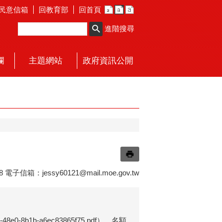
民意信箱
回教育部
回首頁
進階搜尋
欄
主題網站
政府資訊公開
8 電子信箱：
jessy60121@mail.moe.gov.tw
ba5a-48e0-8b1b-a6ec83865f75.pdf），名額