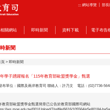
網站導覽
部長
:::
相關網站
即時新聞
資料下載
電子布告
時新聞
首頁
即時新聞
年學子踴躍報名「115年教育部歐盟獎學金」甄選
發布單位：國際及兩岸教育司 聯絡人：許乃文 電話：(02)7736-564
5年教育部歐盟獎學金甄選簡章已公告於教育部國際司網站
ps://ws.moe.edu.tw/001/Upload/7/relfile/6616/105564/e5e80184-