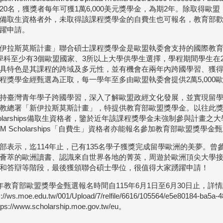
20名，獲獎者每年可獲1萬6,000美元獎學金，為期2年。除取得
備取生資格者外，未取得該課程獎學金的自費生也可報名，教育部
躍申請。
伊拉斯莫斯計畫」聯合碩士課程獎學金是歐盟執委會支持的國際教
學科至少有3個歐盟國家、3所以上大學供學生選擇，學程期間學生在
具特色是其課程的跨域及多元性，並有機會在兩年內跨國學習、獲
程獎學金經甄選為正取，每一學年至多由歐盟執委會提供2萬5,000
持臺灣青年學子跨國學習，深入了解歐盟政經文化發展，並實現留
教總署「新伊拉斯莫斯計畫」，特提供教育部歐盟獎學金。以往此獎
holarships備取生資格者，鑒於近年該課程獎學金未強制參與計畫
JM Scholarships「自費生」資格者亦能報名參加教育部歐盟獎學金
部表示，迄114年止，已有135名學子獲獎完成留學歐洲的美夢。
薈萃的歐洲讀書、認識來自世界各地的菁英，周遊於歐洲頂尖大學
和答辯等階段，最後獲頒聯合碩士學位，很值得大家踴躍申請！
5年教育部歐盟獎學金甄選報名時間自115年6月1日至6月30日止，詳
s://ws.moe.edu.tw/001/Upload/7/relfile/6616/105564/e5e80184-b
ps://www.scholarship.moe.gov.tw/eu。