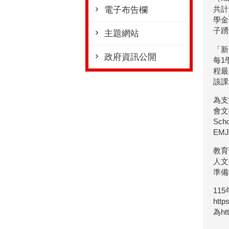
共計
電子布告欄
學金
子踴
主題網站
「新
政府資訊公開
每1
程最
該課
為支
會文
Sc
EM
教育
人文
準備
11
http
為htt