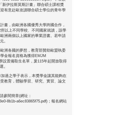
歐盟「新伊拉斯莫斯計畫」聯合碩士課程獎
歡迎有意赴歐攻讀聯合碩士學位的青年學
育計畫，由歐洲各國優秀大學跨國合作，
2所以上不同學校、不同國家就讀，該學
得歐洲兩個以上國家的畢業證書。若申請
歐元。
學歐洲各國的夢想，教育部贊助歐盟執委
學金報名資格為獲得EMJM
之大學設置備取生名單，爰115年起開放取得
甄選。
曾參加過之學子表示，本獎學金讓其能夠在
接受教育，體驗學習、研究、實習、論文
情請參閱簡章(網址：
a5a-48e0-8b1b-a6ec83865f75.pdf)；報名網站