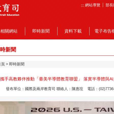
網站導覽
部長
:::
相關網站
即時新聞
資料下載
電子布告
時新聞
首頁
即時新聞
攜手高教夥伴推動「臺美半導體教育聯盟」 落實半導體與A
發布單位：國際及兩岸教育司 聯絡人：陳惠玟 電話：(02)7736-