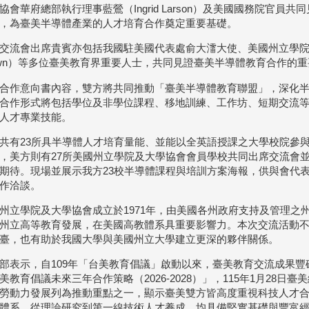
協會華府總部執行理事藍鶯（Ingrid Larson）及美國國務院官
，為臺美半導體產業的人才培育合作奠定重要基礎。
交流會出席貴賓亦包括我國駐美國代表處俞大㵢大使、美國州立學院及大
own）等多位臺美教育界重要人士，共同見證臺美半導體教育合作的
合作意向書內容，雙方將共同推動「臺美半導體教育聯盟」，深化半
合作形式將包括學位及非學位課程、移地訓練、工作坊、短期交流
人才專業技能。
共有23所具半導體人才培育量能、並能以全英語授課之大學校院參與
，美方則有27所美國州立學院及大學協會會員學校共同出席交流會
期待。現場並展示我方23校半導體課程與培訓方案海報，供與會代
作洽談。
州立學院及大學協會成立於1971年，由美國各州政府支持及管理之
州立高等教育發展，在美國高教體系具重要影響力。本次交流活動
臺，也有助於我國大學與美國州立大學建立更深的夥伴關係。
部表示，自109年「台美教育倡議」啟動以來，臺美教育交流成果豐碩
美教育倡議未來三年合作策略（2026-2028）」，115年1月28日
勞動力發展列為推動重點之一，顯示臺美雙方皆高度重視科技人才
體系，從理論研究到第一線技術人才養成，均具備堅實基礎與豐富