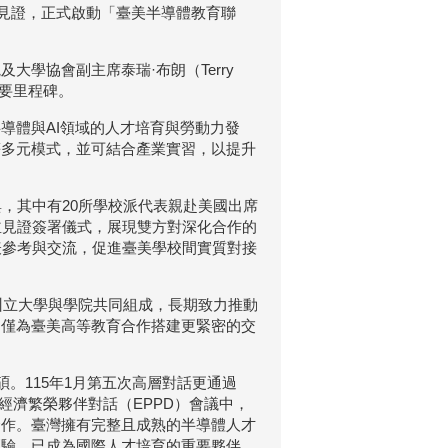
員共同見證，正式啟動「臺美半導體教育聯
學協會副主席泰瑞·布朗（Terry
重要里程碑。
導體與AI領域的人才培育與勞動力發
等多元模式，並可結合產業實習，以提升
，其中有20所學校派代表親赴美國出席
並見證簽署儀式，展現雙方對深化合作的
表參考與交流，促進臺美學校間實質對接
州立大學與學院共同組成，長期致力推動
不僅為臺美高等教育合作搭建更緊密的交
。115年1月第五次高層對話更通過
臺美經濟繁榮夥伴對話（EPPD）會議中，
合作。臺灣擁有完整且成熟的半導體人才
經驗，已成為國際人才培育的重要夥伴。