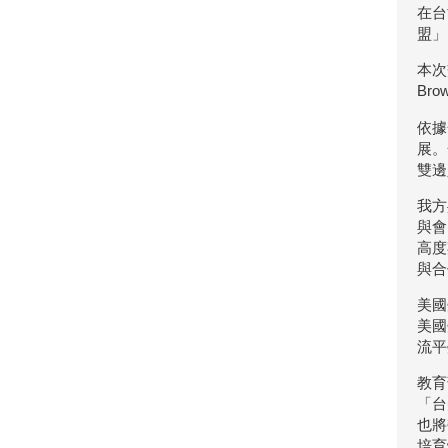
在台
盟」
本次
Br
依據
展。
雙邊
我方
與會
高度
與合
美國
美國
流平
教育
「台
也將
培育