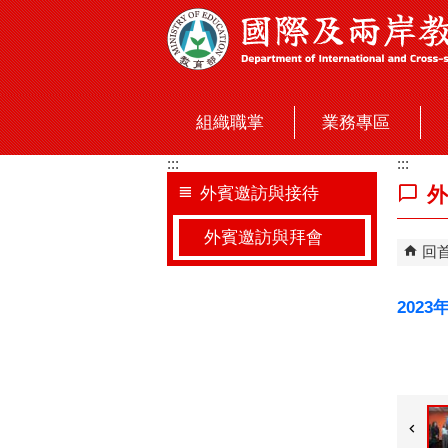
跳到主要內容區塊
組織職掌
業務專區
:::
:::
外
外賓邀訪與接待
外賓邀訪與拜會
回
2023