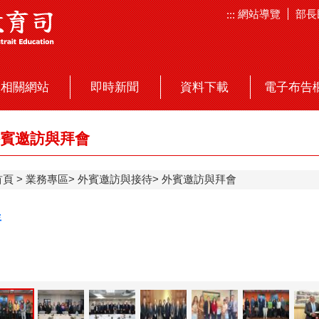
網站導覽
部長
:::
相關網站
即時新聞
資料下載
電子布告
賓邀訪與拜會
首頁
業務專區
外賓邀訪與接待
外賓邀訪與拜會
年