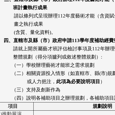
班計畫執行成
果
請以條列式呈現辦理112年度藝術才能（含資
畫
之執行成果
(
含質、量化資料)。
四、直轄市及縣（市）政府申請
113
學年度
補助經費
請就上開所屬藝才班評估檢討事項及112年辦理
整體規劃（得分項臚列或敘述整體規劃）:
（一）學校辦理藝術才能班之需求規劃
（二）相關資源投入情形（如直轄市、縣(市)規
或人力挹注，
此
項為必要說明項目
）
（三）支持及創新作為
（四）說明各補助項目之辦理規劃，各補助項目
項目
規劃說明
一
)推動展演