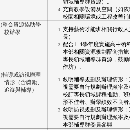
領域輔導群資源）。
充實教學設備及空間（如依
校園相關環境或工程改善補
三)整合資源協助學
支持藝術才能班相關行政人
校辦學
長）
配合114學年度實施高中
本部相關資源規劃配套措施
專長領域輔導群資源，鼓勵
作坊）。
四)輔導或訪視辦理
敘明輔導規劃及辦理情形
：
情形（含獎勵、
視需要自行規劃辦理頻率及
追蹤與輔導）
校訂專長領域課程推動、班
形不佳者、辦學績效不良者
敘明訪視規劃及辦理情形
：
視需要自行規劃辦理頻率及
本部輔導群委員參與。