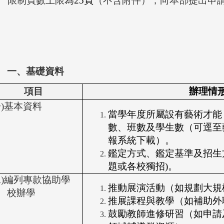
限制頁數上限為
25
頁
（不含附件），向本部提出申
一、基礎資料
項目
辦理情
一)基本資料
當學年度所屬設有藝術才能
數、班數及學生數（可逕至
報系統下載）。
鑑定方式、鑑定基準及招生
題或各校獨招)。
二)編列專款協助學
推動展演活動（如規劃大規
校辦學
推展課程與教學（如補助外
鼓勵教師進修研習（如申請