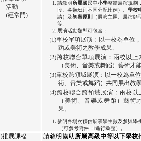
請敘明
所屬國民中小學
整體展演規劃
活動
段、各類班別不同分配比例）、
學校
(經常門)
請）及
初審原則
（展演主題、展演類
等。
展演活動類型可包含：
(1)單校單項展演：以一校為單位
蹈或美術之教學成果。
(2)跨校聯合單項展演：兩校以
（美術、音樂或舞蹈）藝術才
(3)單校跨領域展演：以一校為單
術、音樂或舞蹈）共同展出教
(4)跨校聯合跨領域展演：兩校
（美術、音樂或舞蹈）藝術
果。
敘明各場次預估展演學生數及參與學
（可參考附件1-
1
進行彙整）。
)推展課程
請敘明協助
所屬高級中等以下學校