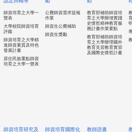
認定與輔導
勵
動
師資培育之大學一
公費師資需求提報
教育部補助師資培
覽表
作業
育之大學辦理實踐
史懷哲精神教育服
大學校院師資培育
師資生公費補助
務計畫作業要點
評鑑
師資生獎勵
教育部補助師資培
師資培育之大學精
育之大學辦理國外
進師資素質及特色
教育見習教育實習
發展計畫
及國際史懷哲計畫
原住民族重點師資
培育之大學一覽表
師資培育研究及
師資培育國際化
教師證書