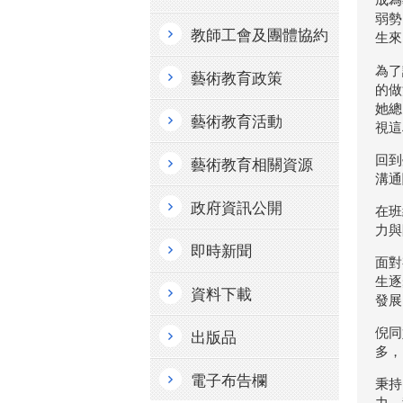
弱勢
教師工會及團體協約
生來
為了
藝術教育政策
的做
她總
藝術教育活動
視這
回到
藝術教育相關資源
溝通
政府資訊公開
在班
力與
即時新聞
面對
生逐
資料下載
發展
倪同
出版品
多，
電子布告欄
秉持
力，