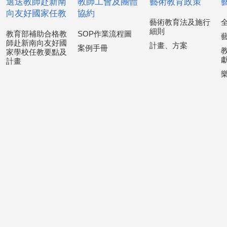
選送教師赴新南
教師工會及團體
藝術教育政策
向友好國家任教
協約
藝術教育法及施行
細則
教育部補助合格教
SOP作業流程圖
師赴新南向友好國
計畫、方案
案例手冊
家學校任教要點及
計畫