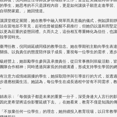
的學生，她思考的不只是課程內容，更是如何讓孩子願意走進學習
自弱勢家庭。」她回憶道。
讓課堂穩定展開，她在教學中融入簡單而具意義的儀式，例如課前
法在當地並不常見，起初也曾被提醒不易推行，但她仍以溫和而堅
以更為莊重的姿態回禮。久而久之，這份相互尊重轉化為信任，也
段學習時光。
臺灣任教，倪同娟延續同樣的教學信念。她在學期初主動向學生表
關係。以負責任的態度陪伴孩子成長，重視每一位學生的需求，逐
級經營上，她鼓勵學生參與及承擔責任，從日常事務到班級活動，
團隊合作精神；同時透過與家長的持續溝通，形成支持學生學習的
有注意力或情緒困擾的學生，她採取陪伴與引導並行的方式，並透
步適應校園生活。她認為，每位學生在成長過程中皆有不同需求，
。
娟表示：「每個孩子都是未來的重要一分子，深受身邊大人言行的
因此更希望將這份影響延續下去。」在她看來，教育不僅是知識的
「不放棄任何一位學生」的理念，她持續投入教育現場，以日常教
穩健前行。