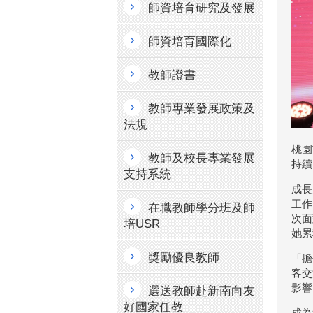
師資培育研究及發展
師資培育國際化
教師證書
教師專業發展政策及
法規
桃園
教師及校長專業發展
持續
支持系統
成長
工作
在職教師學分班及師
次面
培USR
她累
獎勵優良教師
「擔
客交
影響
選送教師赴新南向友
好國家任教
成為