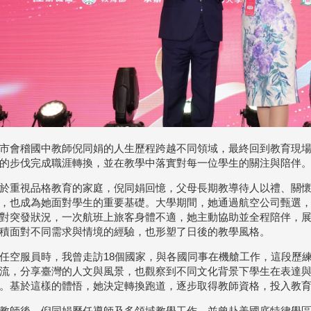
市會稽國中教師倪同娟的人生歷程跨越不同領域，最終回到教育現
的步伐完成職涯轉換，並在教學中落實對每一位學生的關注與陪伴
於重視品格教育的家庭，倪同娟回憶，父母長期教導待人以禮、關
，也成為她面對學生的重要基礎。大學期間，她通過航空公司甄選
對突發狀況，一次航班上旅客身體不適，她主動協助並全程陪伴，
積面對不同需求與情境的經驗，也形塑了日後的教學風格。
任空服員時，我曾走訪18個國家，與各國同事在機艙工作，這段歷
流，分享臺灣的人文與風景，也觀察到不同文化背景下學生在表達
。基於這樣的體悟，她決定轉換跑道，逐步取得教師資格，投入教
教師後，倪同娟歷任導師及多領域教學工作，並曾赴美國底特律學