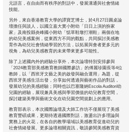
元語言，在自由而有秩序的對話中，發展溝通與社會情緒
技能。
另外，來自香港教育大學的譚寶芝博士，於4月27日圓桌論
壇擔任與談人，以國立嘉大實小附幼「日日上演的扮家
家」及南投縣炎峰國小附幼「惦草鞋墩打潮鞋」兩個在地
的幼兒美感案例，從東西方不同的觀點，共同探討美感教
育作為幼兒社會情緒學習的方法，以拓展與會者更多元的
視角，為幼兒美感教育的未來帶來更多可能性。
除了上述國內外的經驗分享外，本次論壇特別安排參與
「2024教育部美感教育教師國際參訪」的傅麗珍園長等4位
教師，以「西班牙文藝之美的啟發與融合運用」為題，從
西班牙美感生活出發，分享如何透過與藝術作品的對話，
發展幼兒的美感經驗；同時也以巴塞隆納Escola Auditori幼
兒園的經驗，展現兼具美感與學習價值的幼兒教育空間，
探討建築美學與藝術文化在幼兒園空間規劃上的應用。
教育部表示，本次國際論壇及大師工作坊不僅展現了美感
教育豐碩成果，更期待透過國際對話，激盪出許多理論與
實務上的火花，在各自的教學場域以美感教育促進幼兒的
社會情緒發展。更多論壇相關資訊，敬請參閱美感教育資