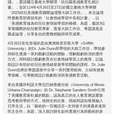
踐」，委請國立臺南大學辦理「幼兒園美感教育扎根計
畫」，並於114年4月26日至27日於國立臺南大學舉辦
「2025幼兒美感教育國際論壇暨大師工作坊」。本次論壇
呼應教育部甫頒布的「社會情緒學習中長程計畫」，以
「美感教育做為幼兒社會情緒學習的橋樑」為題，邀請3位
享譽國際的幼兒教育專家，透過大師工作坊、專題講座及
圓桌論壇，分享各自的實務經驗與研究成果。
4月26日首先登場的是由澳洲格里菲斯大學（Griffith
University）的Dr. Julie Dunn所帶領的大師工作坊，帶領參
與師生透過一系列戲劇活動的體驗，理解戲劇扮演的運作
方式，同時探討戲劇教育在社會情緒學習上的應用，以協
助設計有助於幼兒社會情緒發展學習體驗的課程。Dr. Julie
Dunn也將於專題講座中分享一系列實用範例、介紹有效教
學策略，引導教師設計戲劇扮演與美感教育活動。
來自美國伊利諾大學厄巴納香檳分校（University of Illinois
Urbana-Champaign）的 Dr. Stephanie Sanders-Smith引用
了美國教育家杜威的觀點，認為真正的全人教育應該重新
思考教與學的方式，使師生的社會、情緒與認知發展融入
日常生活，以「藝術的一百種語言─支持孩子的溝通表達與
民主合作」為題，深入探討師生如何透過行為與藝術的多