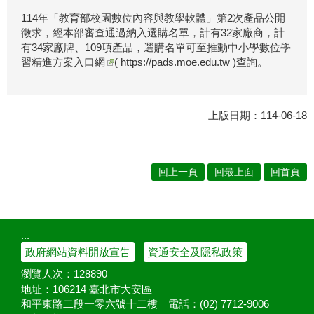
114年「教育部校園數位內容與教學軟體」第2次產品公開
徵求，經本部審查通過納入選購名單，計有32家廠商，計
有34家廠牌、109項產品，選購名單可至推動
中小學數位學
習精進方案入口網
( https://pads.moe.edu.tw )查詢。
上版日期：114-06-18
回上一頁
回最上面
回首頁
:::
政府網站資料開放宣告
資通安全及隱私政策
瀏覽人次：
128890
地址：106214 臺北市大安區
和平東路二段一零六號十二樓
電話：(02) 7712-9006