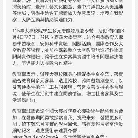
戲劇、詩詞賞析及行動藝術等活動，並安排參訪國立臺
灣美術館、臺灣工藝文化園區、臺中海洋館及高美濕地
等場域，讓學生透過五感體驗與創意表達，培養自我覺
察、人際互動與情緒調適能力。
115年大專校院學生多元潛能發展夏令營，活動時間自8
月4日至7日，於國立嘉義大學舉辦，結合科學教育與服
務學習概念，安排科學實驗、闖關活動、團隊合作及太
空教育等課程，並前往嘉義縣立太空教育館進行科學闖
關與實作體驗，讓學生在探索與實踐中培養問題解決能
力、表達能力與團隊合作精神。
教育部表示，辦理大專校院身心障礙學生夏令營，落實
融合教育與多元參與，透過跨校、跨障礙類別交流，以
及普通學生擔任志工共同參與，營造友善支持的學習環
境，使學生在活動中建立同儕情誼、增進社會參與及生
活適應能力。
教育部誠摯邀請全國大專校院身心障礙學生踴躍報名參
加，在暑假期間勇敢探索自我、挑戰未知，發掘更多可
能，留下難忘且充實的學習回憶。請有意報名者至活動
網站報名，適應藝術表達夏令營：
https://reurl.cc/V2gnpA、多元潛能發展夏令營：