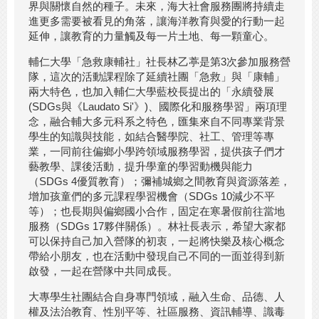
界與關懷自然的種子。未來，海大社會服務團將持續走
進更多需要被看見的角落，讓海洋教育與愛的行動一起
延伸，讓教育的力量觸及每一片土地、每一顆童心。
輔仁大學「急救康輔社」社長林乙葶是第3次參加服務營
隊，這次的活動課程除了延續社團「急救」與「康輔」
兩大特色，也加入輔仁大學藍校長提出的「永續發展
(SDGs與《Laudato Si'》)、國際化和服務學習」兩項理
念，融合輔大多元科系之特色，匯集來自不同專業背景
學生的知識與技能，如結合醫學院、社工、管理等專
業，一同前往偏鄉小學跨領域服務學習，提供孩子們才
藝教學、課後活動，提升學童的學習動機與能力
（SDGs 4優質教育）；彌補城鄉之間教育與資源落差，
增加孩童們的多元課程學習機會（SDGs 10減少不平
等）；也長期與偏鄉國小合作，固定在寒暑假前往當地
服務（SDGs 17夥伴關係）。林社長表示，希望大家都
可以保持自己加入營隊的初衷，一起將快樂及核心概念
帶給小朋友，也在活動中發現自己不同的一面並得到新
啟發，一起在營隊中共同成長。
大專學生社團結合自身專門領域，融入生命、品德、人
權及法治教育、性別平等、社區服務、資訊輔導、識毒