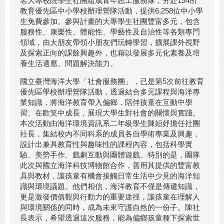
名大專校院學生社團組成青年志工服務隊，分赴154所
教育優先區中小學校辦理營隊活動，提供6,258位中小學
生免費參加。參與計畫的大專學生社團豐富多元，包含
服務性、康樂性、體能性、學藝性及自治性等各類專門
領域，由大朋友帶領小朋友們玩轉學習，擴展課外視野
及探索正向的課餘興趣外，也藉以發展多元化素養及培
養生活適應、問題解決能力。
國立臺灣海洋大學「社會服務團」，已是第5次前往教育
優先區學校辦理營隊活動，透過結合多元課程與海洋專
業知識，將海洋教育帶入偏鄉，陪伴孩童在互動中學
習、在歡笑中成長，展現大學生對社會的關懷與實踐。
本次活動由海洋環境資訊系二年級學生陳姮妤擔任社團
社長，集結校內不同科系的成員各自學術專業及興趣，
設計出兼具教育性與趣味性的課程內容，包括科學實
驗、美勞手作、戲劇互動與團體遊戲。特別的是，團隊
此次與國立海洋科技博物館合作，善用其提供的豐富教
具與教材，讓孩童有機會接觸日常生活中少見的海洋知
識與環境議題。他們相信，海洋教育不僅是傳遞知識，
更是激發價值觀與行動力的重要途徑，讓孩童在理解人
與環境關係的同時，成為未來守護自然的一份子。陳社
長表示，希望透過這次服務，能為偏鄉孩童種下探索世