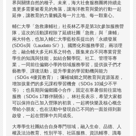
界與關懷自然的種子。未來，海大社會服務團將持續走
進更多需要被看見的角落，讓海洋教育與愛的行動一起
延伸，讓教育的力量觸及每一片土地、每一顆童心。
輔仁大學「急救康輔社」社長林乙葶是第3次參加服務營
隊，這次的活動課程除了延續社團「急救」與「康輔」
兩大特色，也加入輔仁大學藍校長提出的「永續發展
(SDGs與《Laudato Si'》)、國際化和服務學習」兩項理
念，融合輔大多元科系之特色，匯集來自不同專業背景
學生的知識與技能，如結合醫學院、社工、管理等專
業，一同前往偏鄉小學跨領域服務學習，提供孩子們才
藝教學、課後活動，提升學童的學習動機與能力
（SDGs 4優質教育）；彌補城鄉之間教育與資源落差，
增加孩童們的多元課程學習機會（SDGs 10減少不平
等）；也長期與偏鄉國小合作，固定在寒暑假前往當地
服務（SDGs 17夥伴關係）。林社長表示，希望大家都
可以保持自己加入營隊的初衷，一起將快樂及核心概念
帶給小朋友，也在活動中發現自己不同的一面並得到新
啟發，一起在營隊中共同成長。
大專學生社團結合自身專門領域，融入生命、品德、人
權及法治教育、性別平等、社區服務、資訊輔導、識毒