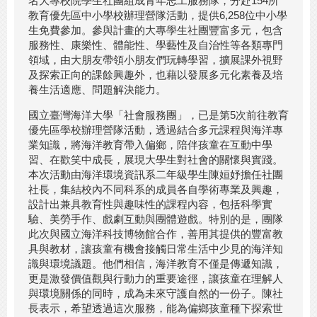
名大專校院學生社團組成青年志工服務隊，分赴154所
教育優先區中小學校辦理營隊活動，提供6,258位中小學
生免費參加。參與計畫的大專學生社團豐富多元，包含
服務性、康樂性、體能性、學藝性及自治性等各類專門
領域，由大朋友帶領小朋友們玩轉學習，擴展課外視野
及探索正向的課餘興趣外，也藉以發展多元化素養及培
養生活適應、問題解決能力。
國立臺灣海洋大學「社會服務團」，已是第5次前往教育
優先區學校辦理營隊活動，透過結合多元課程與海洋專
業知識，將海洋教育帶入偏鄉，陪伴孩童在互動中學
習、在歡笑中成長，展現大學生對社會的關懷與實踐。
本次活動由海洋環境資訊系二年級學生陳姮妤擔任社團
社長，集結校內不同科系的成員各自學術專業及興趣，
設計出兼具教育性與趣味性的課程內容，包括科學實
驗、美勞手作、戲劇互動與團體遊戲。特別的是，團隊
此次與國立海洋科技博物館合作，善用其提供的豐富教
具與教材，讓孩童有機會接觸日常生活中少見的海洋知
識與環境議題。他們相信，海洋教育不僅是傳遞知識，
更是激發價值觀與行動力的重要途徑，讓孩童在理解人
與環境關係的同時，成為未來守護自然的一份子。陳社
長表示，希望透過這次服務，能為偏鄉孩童種下探索世