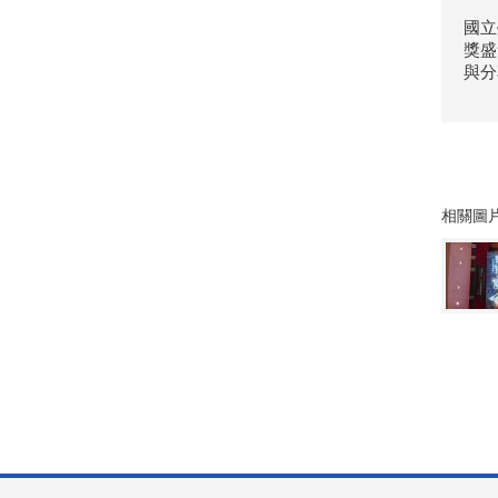
國立
獎盛
與分
相關圖