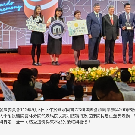
發展委員會112年9月5日下午於國家圖書館3樓國際會議廳舉辦第20屆
大學附設醫院雲林分院代表馬院長
惠明
接獲行政院陳院長建仁頒獎表揚，
與肯定，並一同感受這份得來不易的榮耀與喜悅！