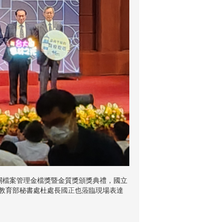
機關檔案管理金檔獎暨金質獎頒獎典禮，國立
教育部秘書處杜處長
國正
也蒞臨現場表達