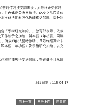
師於暫時停聘接受調查後，如最終未受解聘
給，且自修正公布日施行。此次立法院多位
於本次修法朝向強化教師權益保障、提升制
包含「學術研究加給」。教育部表示，依教
究工作給予之加給，與本薪（年功薪）同屬
法，倘教師依法暫時停聘，且最終經調查未
，即本薪（年功薪）及學術研究加給，以充
工作權均能獲得妥適保障，營造健全且永續
上版日期：115-04-17
回上一頁
回最上面
回首頁