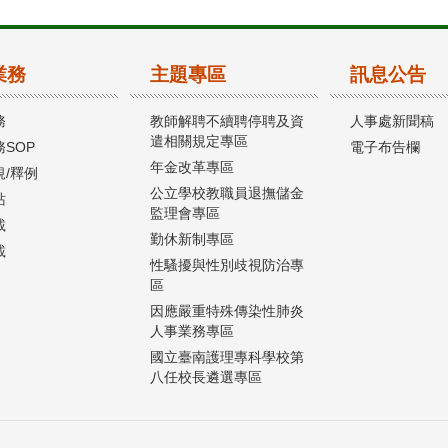
業務
主題專區
訊息公告
務
教師解聘不續聘停聘及資
人事處新聞稿
遣相關規定專區
SOP
電子布告欄
年金改革專區
規/釋例
公立學校教職員退撫儲金
站
監理會專區
載
勤休新制專區
載
性騷擾與性別歧視防治專
區
因應嚴重特殊傳染性肺炎
人事業務專區
國立臺南護理專科學校第
八任校長遴選專區