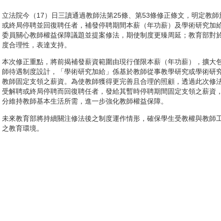
立法院今（17）日三讀通過教師法第25條、第53條修正條文，明定教
或終局停聘並回復聘任者，補發停聘期間本薪（年功薪）及學術研究加
委員關心教師權益保障議題並提案修法，期使制度更臻周延；教育部對
度合理性，表達支持。
本次修正重點，將前揭補發薪資範圍由現行僅限本薪（年功薪），擴大
師待遇制度設計，「學術研究加給」係基於教師從事教學研究或學術研
教師固定支領之薪資。為使教師獲得更完善且合理的照顧，透過此次修
受解聘或終局停聘而回復聘任者，發給其暫時停聘期間固定支領之薪資
分維持教師基本生活所需，進一步強化教師權益保障。
未來教育部將持續關注修法後之制度運作情形，確保學生受教權與教師
之教育環境。