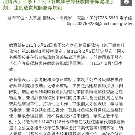
理辦法」並修正「公立各級學校專任教師兼職處理原
則」 適度放寬教師兼職規範
發布單位：人事處 聯絡人：徐婉寧 電話：(02)7736-5930 電子信
箱：
a33759238@mail.moe.gov.tw
教育部依111年6月22日修正公布之公務員服務法（以下簡稱服
務法）第26條第1項授權規定，於112年2月2日訂定發布「國立
各級學校兼任行政職務教師兼職處理辦法」，並併同修正發布
「公立各級學校專任教師兼職處理原則」，自112年2月4日生
效。
教育部表示，參考服務法修正重點，本次「公立各級學校專任
教師兼職處理原則」之修正重點，主要包括刪除教師持股比例
限制、增訂教師到職時有違反經營商業情事辦理解任登記之緩
衝期限，並增訂教師得於下班時間從事具社會公益性質之活動
或其他非經常性、持續性之工作，或依個人才藝表現，獲取適
當報酬，並得就其財產之處分、智慧財產權及肖像權之授權行
使，獲取合理對價，惟不得至校外從事補習、家教之教學活
動；另將教育部111年7月18日令釋曾任或現任國家代表隊運動
選手之公立各級學校專任教師得接受商業代言等相關事項，納
入規範。另基於公立各級學校兼職範圍之衡平性，本次亦修正