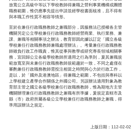
放寬公立高級中等以下學校教師得兼職之營利事業機構或團體
職務範圍，惟仍應事先提出申請並經學校書面核准，且不得有
與本職工作性質不相容等情形。
至於在兼任行政職務教師之兼職部分，因服務法已授權各主管
機關另定公立學校兼任行政職務教師經營商業、執行業務、兼
課、兼職等相關事項之辦法，教育部因此據以訂定「國立各級
學校兼任行政職務教師兼職處理辦法」。考量兼任行政職務教
師雖負行政工作職責，惟其從事與教學或研究專長領域相關事
務，宜回歸公立各級學校教師所適用之行為準則，爰其兼職規
範放寬至與未兼任行政職務教師規範趨於一致，不同之處僅在
審酌兼任行政職務教師需投注相當之時間與心力於行政工作，
是以，於「國外及港澳地區」得兼職之範圍，不包括與專科以
上學校建立產學合作關係之外國公司。另該辦法適用對象為教
育部主管之國立各級學校兼任行政職務教師，惟為期地方主管
機關辦理兼任行政職務教師之兼職有所準據，爰規定直轄市及
縣（市）政府所屬各級公立學校兼任行政職務教師之兼職，得
準用該辦法之規定。
上版日期：112-02-02