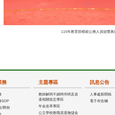
115年教育部模範公務人員頒獎典禮
業務
主題專區
訊息公告
務
教師解聘不續聘停聘及資
人事處新聞稿
遣相關規定專區
SOP
電子布告欄
年金改革專區
規/釋例
公立學校教職員退撫儲金
站