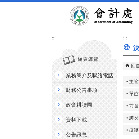
跳到主要內容區塊
:::
:::
決
回
業務簡介及聯絡電話
• 主
財務公告事項
• 單
政會耕讀園
• 前
• 肺
資料下載
• 
公告訊息