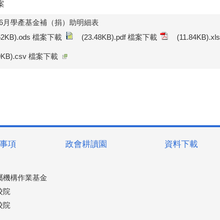
案
年6月學產基金補（捐）助明細表
.52KB).ods 檔案下載
(23.48KB).pdf 檔案下載
(11.84KB).
19KB).csv 檔案下載
事項
政會耕讀園
資料下載
屬機構作業基金
校院
校院