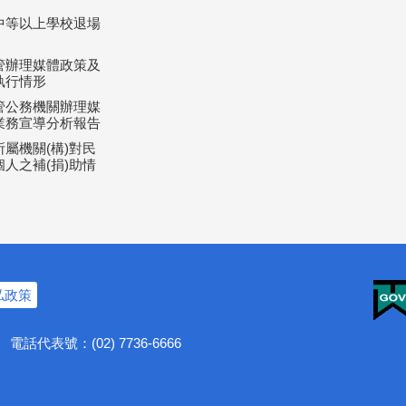
中等以上學校退場
管辦理媒體政策及
執行情形
管公務機關辦理媒
業務宣導分析報告
屬機關(構)對民
人之補(捐)助情
私政策
號
電話代表號：(02) 7736-6666