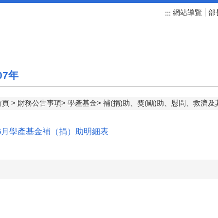
網站導覽
部
:::
07年
首頁
財務公告事項
學產基金
補(捐)助、獎(勵)助、慰問、救濟及
年6月學產基金補（捐）助明細表