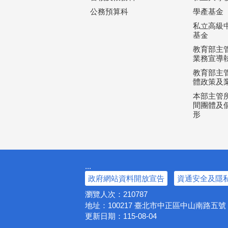
公務預算科
學產基金
私立高級
基金
教育部主
業務宣導
教育部主
體政策及
本部主管所
間團體及個
形
:::
政府網站資料開放宣告
資通安全及隱
瀏覽人次：
210787
地址：100217
臺北市中正區中山南路五
更新日期：
115-08-04