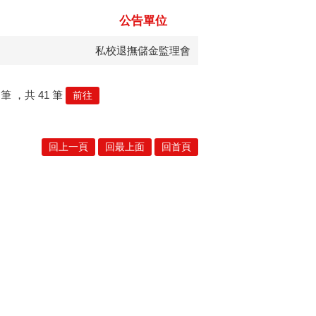
公告單位
私校退撫儲金監理會
筆
，共
41
筆
前往
回上一頁
回最上面
回首頁