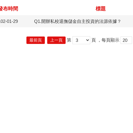
發布時間
標題
102-01-29
Q1.開辦私校退撫儲金自主投資的法源依據？
第
頁
，每頁顯示
最前頁
上一頁