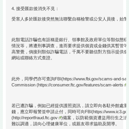
4. 接受匯款後消失不見：
受害人多於匯款後突然無法聯繫自稱檢警或公安人員後，始警
此類電話詐騙也有誆稱是銀行、領事館及政府單位等類似態樣
情況等，將遭刑事調查，進而要求提供個資或金錢供其暫管等
高警覺，倘接到類似詐騙電話，千萬不要聽信對方指示提供個
網站或聯絡方式查證。
此外，同學們亦可查詢FBI(
https://www.fbi.gov/scams-and-s
Commission (
https://consumer.ftc.gov/features/scam-alerts
若已遭詐騙，例如已經提供護照資訊，請立即向各駐外館處重
錢，應立即報警並申請止付，同時可向FBI(
https://www.ic3.go
(
http://reportfraud.ftc.gov
)備案，以防範個資遭盜用衍生之
難以調適，請向心理健康單位，或親友尋求協助及開導。