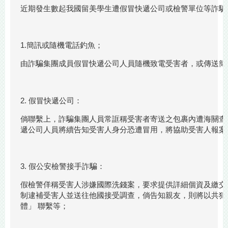
近期發生數起我國留美學生遭假冒快遞公司或檢警單位等詐騙
1.簡訊或隨機電話釣魚；
由詐騙集團成員假冒快遞公司人員隨機致電受害者，或傳送簡
2. 假冒快遞公司：
倘聯繫上，詐騙集團人員常誆稱受害者寄送之包裹內遭海關查
遞公司人員將續告知受害人身分恐遭冒用，將協助受害人報案
3. 假公安檢警接手詐騙：
假檢警佯稱受害人涉嫌國際洗錢案，要求提供詳細個資及繳交
制逮補受害人並送往他國接受調查，倘告知親友，則將以共犯
體」 聯繫等；