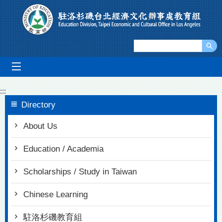
Go To Content
mobile_menu
:::
Directory
About Us
Education / Academia
Scholarships / Study in Taiwan
Chinese Learning
駐洛杉磯教育組