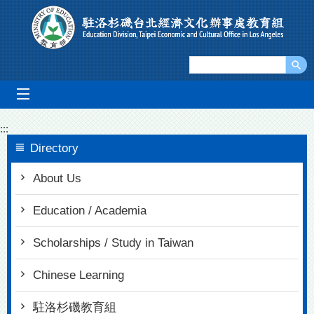
Go To Content
mobile_menu
:::
Directory
About Us
Education / Academia
Scholarships / Study in Taiwan
Chinese Learning
駐洛杉磯教育組