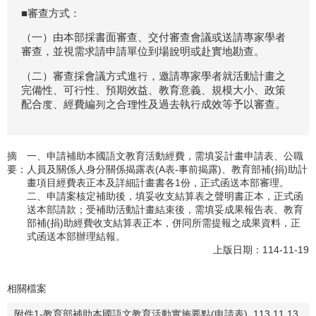
■審查方式：
（一）由本部採書面審查、交付審查會議或送請專家學者
審查，並視需求請申請單位到場說明或赴實地勘查。
（二）審查採會議方式進行，邀請專家學者就活動計畫之
完備性、可行性、預期效益、教育意義、規模大小、政策
配合度、經費編列之合理性及過去執行成效等予以審查。
摘
一、申請補助本國語文教育活動經費，需填妥計畫申請表、公職
要：
人員及關係人身分關係揭露表(A表-事前揭露)、教育部補(捐)助計
畫項目經費表正本及詳細計畫書各1份，正式函送本部審理。
二、申請案核定補助後，填妥收支結算表之聲明書正本，正式函
送本部請款；受補助活動計畫結束後，需填妥成果報告表、教育
部補(捐)助經費收支結算表正本，併同所需提報之成果資料，正
式函送本部辦理結報。
上版日期：114-11-19
相關檔案
附件1-教育部補助本國語文教育活動實施要點(申請表)_113.11.13