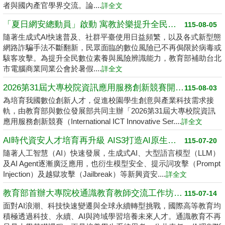
者與國內產官學界交流。論....
詳全文
「夏日網安總動員」啟動 寓教於樂提升全民數位素養
115-08-05
隨著生成式AI快速普及、社群平臺使用日益頻繁，以及各式新型態
網路詐騙手法不斷翻新，民眾面臨的數位風險已不再侷限於病毒或
駭客攻擊。為提升全民數位素養與風險辨識能力，教育部補助台北
市電腦商業同業公會於暑假....
詳全文
2026第31屆大專校院資訊應用服務創新競賽開跑了 請高中職以上學生踴躍報名
115-08-03
為培育我國數位創新人才，促進校園學生創意與產業科技需求接
軌，由教育部與數位發展部共同主辦「2026第31屆大專校院資訊
應用服務創新競賽（International ICT Innovative Ser....
詳全文
AI時代資安人才培育再升級 AIS3打造AI原生資安學習環境
115-07-20
隨著人工智慧（AI）快速發展，生成式AI、大型語言模型（LLM）
及AI Agent逐漸廣泛應用，也衍生模型安全、提示詞攻擊（Prompt
Injection）及越獄攻擊（Jailbreak）等新興資安....
詳全文
教育部首辦大專院校通識教育教師交流工作坊 邁向2050共創未來永續大學
115-07-14
面對AI浪潮、科技快速變遷與全球永續轉型挑戰，國際高等教育均
積極透過科技、永續、AI與跨域學習培養未來人才。通識教育不再