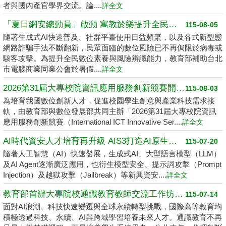
者與國內產官學界交流。論....
詳全文
「夏日網安總動員」啟動 寓教於樂提升全民數位素養
115-08-05
隨著生成式AI快速普及、社群平臺使用日益頻繁，以及各式新型態
網路詐騙手法不斷翻新，民眾面臨的數位風險已不再侷限於病毒或
駭客攻擊。為提升全民數位素養與風險辨識能力，教育部補助台北
市電腦商業同業公會於暑假....
詳全文
2026第31屆大專校院資訊應用服務創新競賽開跑了 請高中職以上學生踴躍報名
115-08-03
為培育我國數位創新人才，促進校園學生創意與產業科技需求接
軌，由教育部與數位發展部共同主辦「2026第31屆大專校院資訊
應用服務創新競賽（International ICT Innovative Ser....
詳全文
AI時代資安人才培育再升級 AIS3打造AI原生資安學習環境
115-07-20
隨著人工智慧（AI）快速發展，生成式AI、大型語言模型（LLM）
及AI Agent逐漸廣泛應用，也衍生模型安全、提示詞攻擊（Prompt
Injection）及越獄攻擊（Jailbreak）等新興資安....
詳全文
教育部首辦大專院校通識教育教師交流工作坊 邁向2050共創未來永續大學
115-07-14
面對AI浪潮、科技快速變遷與全球永續轉型挑戰，國際高等教育均
積極透過科技、永續、AI與跨域學習培養未來人才。通識教育不再