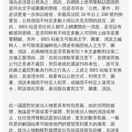
場合必須是公然為之，因此，在網路上使用聳動話題固然
是符合文字或圖畫的態樣，但是否符合「公然」要件，則
必須更進一步加以檢視，依最高法院 18 年台上 338 號判例
要旨，公然係指不特定多數人得以共見共聞的狀況，因
此， BBS 站是否任何人都可上網瀏覽此一消息，是否設有
帳號與密碼，是否同時有不特定多數人可同時上線等是重
要關鍵。另外， BBS 站板主可能為文字、圖畫、演說之編
輯人，亦可能僅是編輯他人撰述有煽惑他人之文字、圖
畫、演說，此兩種情況是否罪責有別？本文參酌刑法第二
次修正案理由，謂「在前法律館草案注意下，若撰述而無
公刊之意者不處罰，所罰者彼此通謀刊布者也」，故可見
此條之處罰對象為刊布之行為人，上述之 BBS 站板主有無
責任，其道理亦同，祇要有以公然方式，利用文字、圖
畫、演說來煽惑不特定人犯罪，或煽惑不特定人違背法
令，即該當此罪責，毋須親自書寫文字、圖畫、演說。
此一議題對於政治人物更具有特別意義，由於坊間的媒
體，無論是平面或電子媒體，對於政治人物的演說或舉
止，往往使用聳動話題加以描述，更至於斷章取義，一般
民眾的解讀結果可能使他們的聲望受到重大的傷害，因
此，政治人物動輒對媒體提出告訴或保留告訴權，在諸多