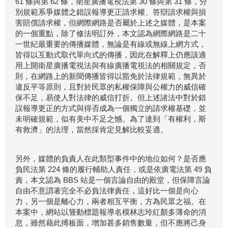
61 條與第 62 條，衛星廣播電視法第 30 條與第 31 條，分
別規範系爭媒體之錯誤報導更正請求權、答辯請求權與損
害賠償請求權，但網際網路是否屬於上述之媒體，是本案
的一個重點，除了修法明訂外，本文認為網際網路是二十
一世紀最重要的傳播媒體，無論是有線或無線上網方式，
皆得以互動式取代單向式的傳播，因此在解釋上仍應該適
用上開衛星廣播電視法與有線廣播電視法的相關規定，否
則，在網路上的新聞傳播皆得以豁免於法律規範，無異於
違反平等原則，且對於民眾的私權保障與公權力的威信確
保不足，易使人對法律的威信打折。但上述諸法中對於錯
誤報導更正的方式與得否成為一個獨立的請求權基礎，並
未明確規範，似有美中不足之憾。為了達到「有權利，斯
有救濟」的法理，當然採肯定見解比較妥適。
另外，媒體的負責人在此類型事件中的地位如何？是否應
負民法第 224 條的履行輔助人責任，或是依廣電法第 49 負
責，本文認為 BBS 站是一個言論自由的殿堂，但保障言論
自由不意謂著完全不必負法律責任，這好比一個是向心
力，另一個是離心力，兩者相互平衡，方為民眾之福。在
本案中，網站以聳動標題報導名模林志玲紅顏多薄命的消
息，雖然藉此搏板面，增加甚多銷售數量，但不應將己身