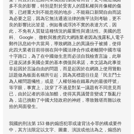
多不良的影響，特別是對於受害人的隱私權與肖像權的傷
害，已經重大到不能忽視的地步，不能藉口新聞自由而認
為必要之惡，因為它無法通過法律的衡平法則考驗，更不
良的影響比比皆是，例如養成浮誇不實的表達方式，因
此，不免有人質疑這種情況的嚴重性與適法性。美國的思
科、 Google 、微軟與雅虎四大網路業者因為洩露私人電子
郵件訊息給中共當局，導致網路上的異議份子被捕，使得
此四大業者目前徘徊在與中國法律合作或者離開中國市場
十字路口，為了在中國做生意而必須自我檢查言論，此舉
已違反諸多美國企業的基本價值與承諾，本文認為此事並
非起因於言論自由的問題，而是起因於在網路上使用聳動
話題做為板面名稱所引起，因為其標題往往是「民主鬥士
為人權問題犧牲」或是「人權領袖在鐵幕內的最後呼號」
等字眼，事實上，說穿了不過是對某一議題有不同意見而
已，由於記者的添油加醋，使得其異議聲音變成了叛亂行
為，這已挑動了中國大陸政府的神經，導致難堪而難以收
拾的局面發生。
我國的刑法第 153 條的煽惑犯罪或違背法令罪的構成要件
中，其方法限定以文字、圖畫、演說或他法為之，煽惑的