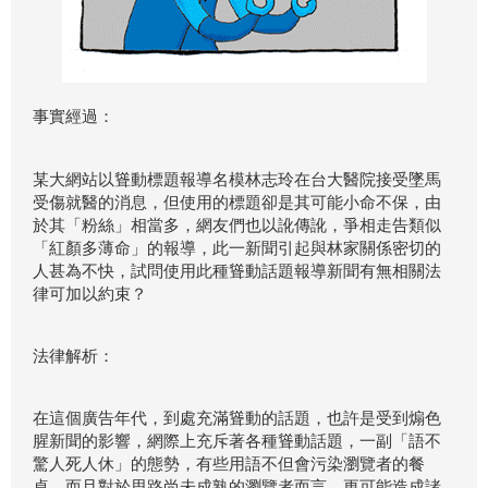
事實經過：
某大網站以聳動標題報導名模林志玲在台大醫院接受墜馬
受傷就醫的消息，但使用的標題卻是其可能小命不保，由
於其「粉絲」相當多，網友們也以訛傳訛，爭相走告類似
「紅顏多薄命」的報導，此一新聞引起與林家關係密切的
人甚為不快，試問使用此種聳動話題報導新聞有無相關法
律可加以約束？
法律解析：
在這個廣告年代，到處充滿聳動的話題，也許是受到煽色
腥新聞的影響，網際上充斥著各種聳動話題，一副「語不
驚人死人休」的態勢，有些用語不但會污染瀏覽者的餐
桌，而且對於思路尚未成熟的瀏覽者而言，更可能造成諸