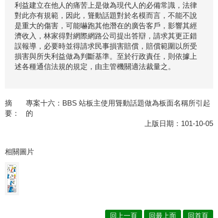
利益建立在他人的痛苦上是做為現代人的必備常識，法律
對此亦有規範，因此，聳動話題對於名模而言，不能不說
是重大的傷害，可能嚇跑其他潛在的廣告客戶，影響其經
濟收入，林家得對網際網路公司提出答辯，請求其更正錯
誤報導，必要時並得請求民事損害賠償，賠償範圍以所受
損害與所失利益做為判斷基準。至於行政責任，則依據上
述各種通信法規的規定，由主管機關適法裁量之。
摘
專案十六：BBS 站板主使用聳動話題做為板面名稱所引起
要：
的
上版日期：101-10-05
相關圖片
回上一頁
回最上面
回首頁