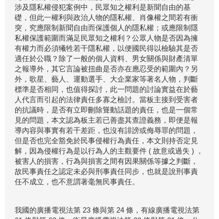
涉及隱私權侵犯案例中，民眾知之權利是新聞自由的基
礎，但此一權利與政治人物的隱私權、肖像權之間若有衝
突，究應限制新聞自由而保護個人的隱私權；或應限制隱
私權保護範圍而滿足民眾知之權利？公眾人物是否因為擁
有權力而必須犧牲若干隱私權，以便國民得以檢驗其是否
適任於公職？除了一般的個人資料、男女關係與財產清單
之報導外，其它言論被扭曲是否亦在應忍受的範圍內？另
外，歌星、藝人、運動選手、大企業家等著名人物，判斷
標準是否相同，也值得探討，此一問題的討論實益在於藝
人代言而引起的法律責任多寡之檢討。當板主接到受害者
的抗議時，是否有立即刪除聳動話題的責任，也是一個常
見的問題，本文認為板主若已善盡其查證義務，即便是報
導內容與事實有若干差距，也沒有誹謗或侮辱罪的問題，
但是否也完全豁免於民事侵權行為責任，本文則持否定見
解，因為侵權行為是以行為人的主觀要件 ( 故意或過失 ) ，
被害人的損害，行為與損害之間有因果關係等據之判斷，
故民事責任之認定未必與刑事責任同步，也就是說刑事責
任不成立，也不意謂著毫無民事責任。
我國的廣播電視法第 23 條與第 24 條，有線廣播電視法第