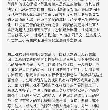
尊嚴和價值在哪裡？尊重每個人是獨立的個體，有其自我
決定存活或死亡之自由，現行刑法第 275 條正是因為有限
度地尊重個人意思決定自由，故其刑度相較於刑法第 271
條之普通殺人罪，已做了適度的減輕，於安樂死尚未合法
化，且沒有完善的配套措施之前，若驟然認定得以被害人
承諾為超法規阻卻違法事由，恐怕過於浮濫，且將架空 加
工自殺罪規範， 使現行刑法第 275 條形同具文，這也是現
行世界上少有國家追隨荷蘭的立法腳步之原因。
由上述案例可知網路交友是此一自殺現象得以風行的主
因，因為網際網路的匿名性使得上網者在初期不用擔心自
己的身份會曝光，人們可以盡情發洩情緒、呈現自我，並
且滿足與人接觸的需求。經由網際網路的互動，使用者可
以比真實生活更自由自在的抒發意見和想法 ( 無論其觀點是
否健康 ) ，也可以很方便的找到具有相同背景或興趣的朋
友。讓人們可以在不需經由外在相貌等的外界評價之下，
為他人所接受。再者，在網路上交朋友的好處是充滿高度
想像性，比較不容易以貌取人，但也因為網路文字上的開
放，使得有些人的問話變得肆無忌憚、直接且無禮，或不
尊重他人（或女性）的隱私或個人情緒問題。另外，網路