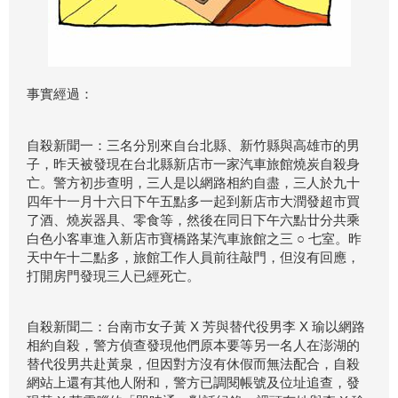
事實經過：
自殺新聞一：三名分別來自台北縣、新竹縣與高雄市的男
子，昨天被發現在台北縣新店市一家汽車旅館燒炭自殺身
亡。警方初步查明，三人是以網路相約自盡，三人於九十
四年十一月十六日下午五點多一起到新店市大潤發超市買
了酒、燒炭器具、零食等，然後在同日下午六點廿分共乘
白色小客車進入新店市寶橋路某汽車旅館之三 ○ 七室。昨
天中午十二點多，旅館工作人員前往敲門，但沒有回應，
打開房門發現三人已經死亡。
自殺新聞二：台南市女子黃 X 芳與替代役男李 X 瑜以網路
相約自殺，警方偵查發現他們原本要等另一名人在澎湖的
替代役男共赴黃泉，但因對方沒有休假而無法配合，自殺
網站上還有其他人附和，警方已調閱帳號及位址追查，發