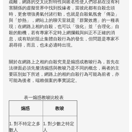
疏離，網路的交叉比對特性與匿名性使人們容易在沒有利
害關係的虛擬世界中找到投緣者，當彼此都有自殺念頭
時，更會增強勇氣付諸行動，也就是自殺氣氛會「傳染」
與「炒熱」，網站上的聊天室就是「群聚效應」的一種表
現；在網路上相約自殺，也可以「強化」並「合理化」自
殺的動機，若有專家不定時上網攔截與糾正不正確的消
息，或有助於阻止集體自殺行為的發生，但問題是專家不
易尋得，而且，也未必適時出現。
關於在網路上之相約自殺究竟是煽惑或教唆行為，首先在
法律面必須先釐清煽惑與教唆乃是不同的概念，兩者的主
要區別如下所述，網路上的相約自殺行為可能為前者，亦
可能為後者，端賴個案的事實認定。
表一煽惑教唆比較表
煽惑
教唆
1. 對不特定之多
1. 對少數之特定
數人
人