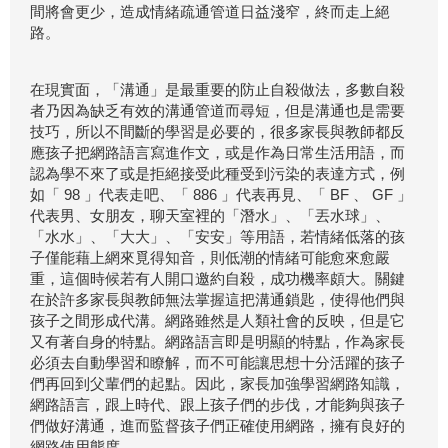
間將會更少，造成情緒疏通管道日益淺窄，終而走上絕
路。
在現實面，「溝通」是最重要的防止自殺做法，多數自殺
者乃因為缺乏有效的溝通管道而尋短，但是溝通也是需要
技巧，所以不間斷的學習是必要的，很多家長與教師都反
應孩子把網路語言寫進作文，或是作為日常生活用語，而
認為學不來了或是拒絕接受此種受到污染的表達方式，例
如「 98 」代表走吧、「 886 」代表再見、「 BF 、 GF 」
代表男、女朋友，聊天室裡的「潛水」、「丟水球」、
「水水」、「大大」、「安安」等用語，若情緒低落的孩
子僅能藉上網來覓得知音，則低潮的情緒可能愈來愈嚴
重，這個時候若有人開口邀約自殺，成功機率頗大。關鍵
在於許多家長與教師無法掌握這把溝通鎖匙，使得他們與
孩子之間形成代溝。網路雖然是人類社會的反映，但是它
又有著自身的特點。網路語言即是明顯的特點，作為家長
必須去自動學習和瞭解，而不可能讓思想十分活躍的孩子
們再回到父輩們的起點。因此，家長加強學習網路知識，
網路語言，跟上時代、跟上孩子們的步伐，才能夠與孩子
們做好溝通，進而監督孩子們正確使用網路，擁有良好的
網路使用態度。