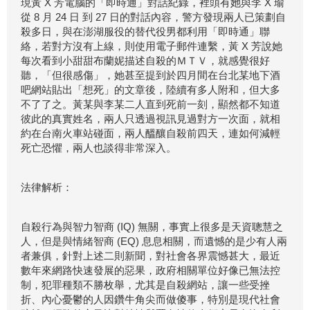
現黃 X 芳電腦的「即時通」對話紀錄，裡頭有她與李 X 瑜
從 8 月 24 日 到 27 日的對話內容，警方發現兩人已策劃自
殺多日，與在澎湖服役的替代役男都利用「即時通」聯
絡，若對方沒有上線，則使用電子郵件連繫，黃 X 芳說她
每次看到小甜甜布蘭妮描述自殺的ＭＴＶ，就感覺很好
聽，「但很感傷」，她甚至提到於四月間在台北某地下酒
吧網站貼出「想死」的文章後，陸續有多人附和，但大多
不了了之。黃某與李某二人直到死前一刻，顯然都不知道
彼此的真實姓名，兩人只透過視訊見過對方一次面，就相
約在台南火車站碰面，兩人醞釀自殺前四天，連如何減輕
死亡恐懼，兩人也談得非常深入。
法律解析：
自殺行為與智力智商 (IQ) 無關，事實上很多是天資聰慧之
人，但是與情緒智商 (EQ) 息息相關，而遺憾的是少有人兩
者兼俱，針對上述二則新聞，對社會各界震憾甚大，最近
數年來網路快速發展的惡果，政府相關單位好像已無法控
制，犯罪種類不勝枚舉，尤其是自殺網站，讓一些受挫
折、內心憂鬱的人因鑽牛角尖而做傻事，特別是現代社會