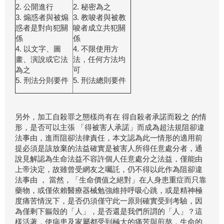
2. 公開進行
2. 秘密為之
3. 煽惑者與被煽
3. 教唆者與被教
惑者是對向犯關
唆者成立共犯關
係
係
4. 以文字、圖
4. 不限使用方
畫、演說或它法
法，任何方法均
為之
可
5. 刑法分則要件
5. 刑法總則要件
另外，加工自殺罪之態樣尚有在 得自殺者承諾而殺之 的情
形，是否可以主張 「得被害人承諾」而成為超法規阻卻違
法事由，進而阻卻法律責任，本文認為此一情形的適用前
提必須是該放棄的法益確實是被害人所得任意處分者，通
說見解認為生命法益不容許個人任意處分之法益，僅能由
上帝決定，故雖曾受網友之囑託，仍不得以此作為阻卻違
法事由 ， 當然，「生命價值之絕對」在人身患重症而只靠
藥物，或僅依賴醫療器械勉強維持呼吸心跳，或是精神極
度痛苦情況下，是否仍須僅守此一原則確實受到考驗，因
為僅剩下軀殼的「人」，是否還是我們所謂的「人」？這
樣活著，使病患及家屬都受到極大的痛苦與煎熬，生命的