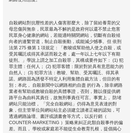
自殺網站對抗壓性差的人傷害那麼大，除了留給養育的父
母悲傷與無奈，民眾最為不解的是政府何以還不禁止危害
民眾身心健康的網站，若能適時關閉網站，切斷有自殺傾
向者的連繫管道，制止自殺衝動，或能減少憾事。但 依刑
法第 275 條第 1 項規定：「教唆或幫助他人使之自殺，或
受其囑託或得其承諾而殺之者，處一年以上七年以下有期
徒刑。」學說上謂之加工自殺罪，其構成要件如下： (1) 犯
罪主體：任何人； (2) 犯罪客體：限於對於具有意思能力的
自然人； (3) 犯罪方法：教唆、幫助、受其囑託、得其承
諾。網路固為誘發不特定人利用集體自裁方法，但目的有
別；本此， 自殺新聞中以網路相約自盡 的行為，除非網路
業者有幫助或教唆自殺的具體事證，否則，難以僅提供網
路平台為由科其責任，故無刑事責任可言。事實上， 防堵
網站只能治標， 「完全自殺網站」仍得為意見表達的對
象，但主管單位與網站站主必須建立讀者正確的認知，可
透過網路論壇、書評或讀書會等方式，以反行銷（
COUNTER-MARKETING ）策略來糾正此類自殺事件的偏
差。而且， 學校或家庭若不能從生命教育扎根，提倡揭心