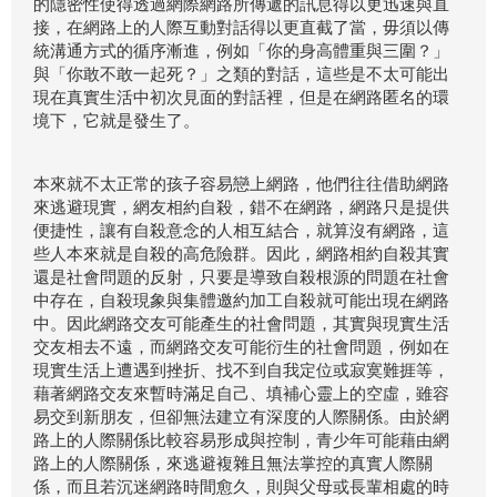
的隱密性使得透過網際網路所傳遞的訊息得以更迅速與直
接，在網路上的人際互動對話得以更直截了當，毋須以傳
統溝通方式的循序漸進，例如「你的身高體重與三圍？」
與「你敢不敢一起死？」之類的對話，這些是不太可能出
現在真實生活中初次見面的對話裡，但是在網路匿名的環
境下，它就是發生了。
本來就不太正常的孩子容易戀上網路，他們往往借助網路
來逃避現實，網友相約自殺，錯不在網路，網路只是提供
便捷性，讓有自殺意念的人相互結合，就算沒有網路，這
些人本來就是自殺的高危險群。因此，網路相約自殺其實
還是社會問題的反射，只要是導致自殺根源的問題在社會
中存在，自殺現象與集體邀約加工自殺就可能出現在網路
中。因此網路交友可能產生的社會問題，其實與現實生活
交友相去不遠，而網路交友可能衍生的社會問題，例如在
現實生活上遭遇到挫折、找不到自我定位或寂寞難捱等，
藉著網路交友來暫時滿足自己、填補心靈上的空虛，雖容
易交到新朋友，但卻無法建立有深度的人際關係。由於網
路上的人際關係比較容易形成與控制，青少年可能藉由網
路上的人際關係，來逃避複雜且無法掌控的真實人際關
係，而且若沉迷網路時間愈久，則與父母或長輩相處的時