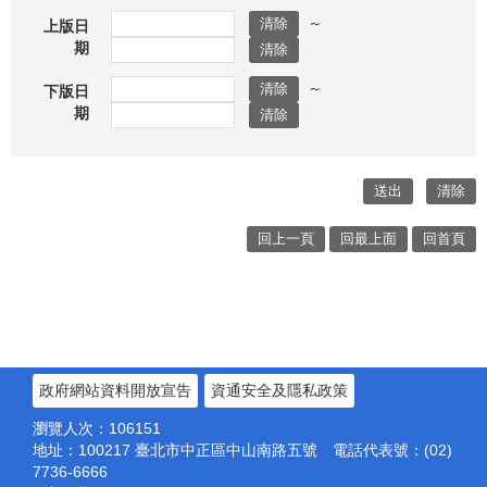
～
上版日
期
～
下版日
期
回上一頁
回最上面
回首頁
政府網站資料開放宣告
資通安全及隱私政策
瀏覽人次：
106151
地址：100217
臺北市中正區中山南路五號
電話代表號：(02)
7736-6666