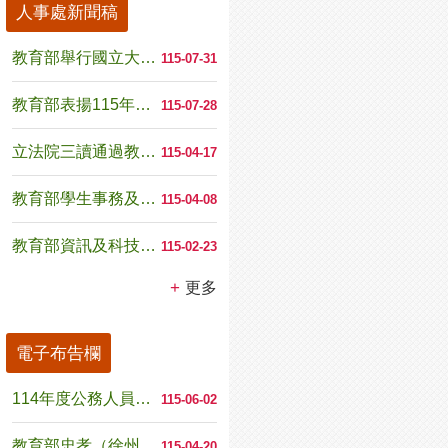
人事處新聞稿
教育部舉行國立大專校院卸、新任校長聯合交接暨致送續...
115-07-31
教育部表揚115年模範公務人員 肯定專業奉獻 以教...
115-07-28
立法院三讀通過教師法第25條、第53條修正條文 強...
115-04-17
教育部學生事務及特殊教育司司長由教育部國民及學前教...
115-04-08
教育部資訊及科技教育司司長由國立臺灣師範大學教授葉...
115-02-23
更多
電子布告欄
114年度公務人員退休撫卹基金決算業已公告於公務人...
115-06-02
教育部忠孝（徐州）大樓職場互助教保服務中心（委託社...
115-04-20