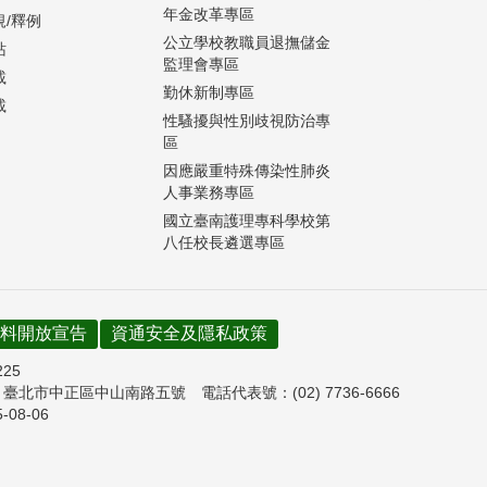
年金改革專區
規/釋例
公立學校教職員退撫儲金
站
監理會專區
載
勤休新制專區
載
性騷擾與性別歧視防治專
區
因應嚴重特殊傳染性肺炎
人事業務專區
國立臺南護理專科學校第
八任校長遴選專區
料開放宣告
資通安全及隱私政策
225
7
臺北市中正區中山南路五號
電話代表號：(02) 7736-6666
5-08-06