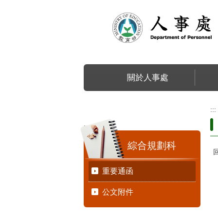
跳到主要內容區塊
關於人事處
:::
:::
綜合規劃科
重要通函
公文附件