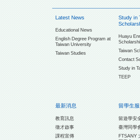
Latest News
Study in 
Scholars
Educational News
Huayu Enr
English Degree Program at
Scholarsh
Taiwan University
Taiwan Sc
Taiwan Studies
Contact Sc
Study in T
TEEP
最新消息
留學生服
教育訊息
留遊學安
徵才啟事
臺灣同學
課程宣傳
FTSAN