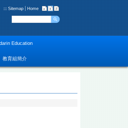
:::
Sitemap
Home
arin Education
教育組簡介