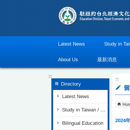
Go To Content
Latest News
Study in Ta
About Us
最新消息
:::
:::
Directory
留
Latest News
Ho
Study in Taiwan / Scholarships
202
Bilingual Education