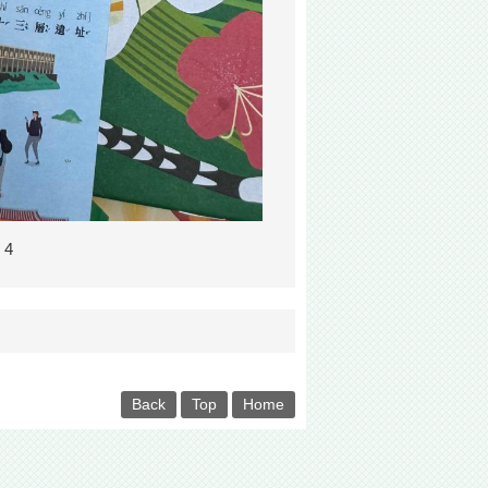
 4
Back
Top
Home