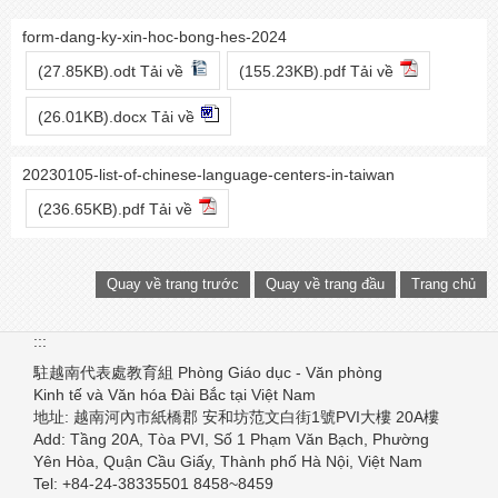
form-dang-ky-xin-hoc-bong-hes-2024
(27.85KB).odt Tải về
(155.23KB).pdf Tải về
(26.01KB).docx Tải về
20230105-list-of-chinese-language-centers-in-taiwan
(236.65KB).pdf Tải về
Quay về trang trước
Quay về trang đầu
Trang chủ
:::
駐越南代表處教育組
Phòng Giáo dục - Văn phòng
Kinh tế và Văn hóa Đài Bắc
tại Việt Nam
地址: 越南河內市紙橋郡
安和坊范文白街1號PVI大樓 20A樓
Add: Tầng 20A, Tòa PVI,
Số 1 Phạm Văn Bạch, Phường
Yên Hòa, Quận Cầu Giấy,
Thành phố Hà Nội, Việt Nam
Tel: +84-24-38335501 8458~8459