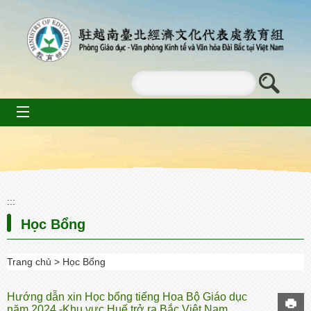
Go To Content
mobile_menu
:::
Học Bổng
Trang chủ
Học Bổng
Hướng dẫn xin Học bổng tiếng Hoa Bộ Giáo dục
năm 2024 -Khu vực Huế trở ra Bắc Việt Nam