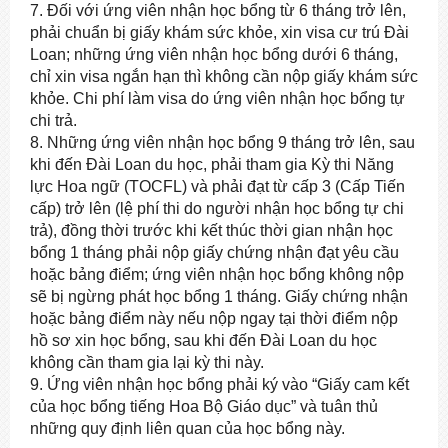
7. Đối với ứng viên nhận học bổng từ 6 tháng trở lên,
phải chuẩn bị giấy khám sức khỏe, xin visa cư trú Đài
Loan; những ứng viên nhận học bổng dưới 6 tháng,
chỉ xin visa ngắn hạn thì không cần nộp giấy khám sức
khỏe. Chi phí làm visa do ứng viên nhận học bổng tự
chi trả.
8. Những ứng viên nhận học bổng 9 tháng trở lên, sau
khi đến Đài Loan du học, phải tham gia Kỳ thi Năng
lực Hoa ngữ (TOCFL) và phải đạt từ cấp 3 (Cấp Tiến
cấp) trở lên (lệ phí thi do người nhận học bổng tự chi
trả), đồng thời trước khi kết thúc thời gian nhận học
bổng 1 tháng phải nộp giấy chứng nhận đạt yêu cầu
hoặc bảng điểm; ứng viên nhận học bổng không nộp
sẽ bị ngừng phát học bổng 1 tháng. Giấy chứng nhận
hoặc bảng điểm này nếu nộp ngay tại thời điểm nộp
hồ sơ xin học bổng, sau khi đến Đài Loan du học
không cần tham gia lại kỳ thi này.
9. Ứng viên nhận học bổng phải ký vào “Giấy cam kết
của học bổng tiếng Hoa Bộ Giáo dục” và tuân thủ
những quy định liên quan của học bổng này.