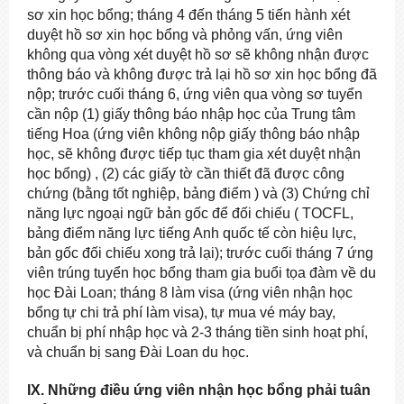
sơ xin học bổng; tháng 4 đến tháng 5 tiến hành xét
duyệt hồ sơ xin học bổng và phỏng vấn, ứng viên
không qua vòng xét duyệt hồ sơ sẽ không nhận được
thông báo và không được trả lại hồ sơ xin học bổng đã
nộp; trước cuối tháng 6, ứng viên qua vòng sơ tuyển
cần nộp (1) giấy thông báo nhập học của Trung tâm
tiếng Hoa (ứng viên không nộp giấy thông báo nhập
học, sẽ không được tiếp tục tham gia xét duyệt nhận
học bổng) , (2) các giấy tờ cần thiết đã được công
chứng (bằng tốt nghiệp, bảng điểm ) và (3) Chứng chỉ
năng lực ngoại ngữ bản gốc để đối chiếu ( TOCFL,
bảng điểm năng lực tiếng Anh quốc tế còn hiệu lực,
bản gốc đối chiếu xong trả lại); trước cuối tháng 7 ứng
viên trúng tuyển học bổng tham gia buổi tọa đàm về du
học Đài Loan; tháng 8 làm visa (ứng viên nhận học
bổng tự chi trả phí làm visa), tự mua vé máy bay,
chuẩn bị phí nhập học và 2-3 tháng tiền sinh hoạt phí,
và chuẩn bị sang Đài Loan du học.
IX. Những điều ứng viên nhận học bổng phải tuân