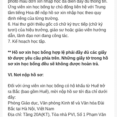
photo mẫu đơn xin nhập học đã điền đầy đủ thông tin.
Ứng viên xin học bổng tự chủ động liên hệ với Trung
tâm tiếng Hoa để nộp hồ sơ xin nhập học theo quy
định riêng của từng trường.
6. Hai thư giới thiệu gốc có chữ ký trực tiếp (chữ ký
tươi) của hiệu trưởng, giáo sư hoặc giáo viên hướng
dẫn, lãnh đạo nơi đang công tác.
7. Kế hoạch học tập.
** Hồ sơ xin học bổng hợp lệ phải đầy đủ các giấy
tờ được yêu cầu phía trên. Những giấy tờ trong hồ
sơ xin học bổng đều sẽ không được hoàn trả.
VI. Nơi nộp hồ sơ:
Đối với ứng viên xin học bổng có hộ khẩu từ Huế trở
ra Bắc (bao gồm Huế), mời nộp hồ sơ tới địa chỉ dưới
đây:
Phòng Giáo dục, Văn phòng Kinh tế và Văn hóa Đài
Bắc tại Hà Nội, Việt Nam
Địa chỉ: Tầng 20A(KT), Tòa nhà PVI, Số 1 Phạm Văn