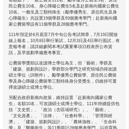
民公費生10名、身心障礙公費生5名及赴新南向國家公費生
10名。一般生及三類特殊生（勵學優秀生、原住民生及身
心障礙生）共設置19個學群及93個應考學門；赴新南向國
家公費留學設有11個學群及28個應考學門。
111年預定於6月底至7月中旬公告考試簡章，7月19日開放
線上報名，10月8日舉行筆試，12月3日及4日舉行面試，有
意報考者，請詳細參閱本考試重要事項日程表所公布資
訊，及早規劃準備應考事宜。
公費留學獎助以攻讀博士學位為主，但「藝術」學群及
「建築、規劃與設計」學群部分學門之研究領域仍得攻讀
碩士學位（詳附件）。勵學優秀公費留學、原住民公費留
學及身心障礙公費留學三類特殊身分受獎生，仍維持可選
擇攻讀碩士或博士學位。
另配合政府新南向政策，維持設置「赴新南向國家公費
生」名額10名，可攻讀碩士或博士學位。111年持續提供包
括「文史哲」、「政治（含區域研究）」、「藝術」、
「文化資產」、「法律」、「社會科學」、「管理與經
濟」、「建築、規劃與設計」、「農林漁牧」、「生命科
學」及「醫藥衛生」等11學群計28個應考學門，以培育熟