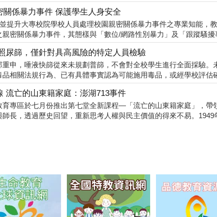
密關係暴力事件 保護學生人身安全
，並提升大專校院學校人員處理校園親密關係暴力事件之專業知能，
親密關係暴力事件，其態樣與「數位/網路性別暴力」及「跟蹤騷擾事件
比照尿篩，僅針對具高風險的特定人員檢驗
部重申，唾液快篩從來未規劃普篩，不會對全校學生進行全面採驗。
品相關法規行為、已有具體事實認為可能施用毒品，或經學校評估確有
 流亡的山東籍家庭：澎湖713事件
育專區於七月份推出第七堂全新課程—「流亡的山東籍家庭」，帶領
長，透過歷史回望，重新思考人權與民主價值的得來不易。1949年夏