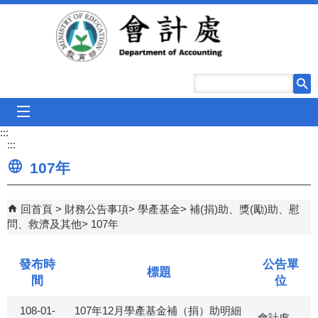
跳到主要內容區塊
mobile_menu
:::
:::
107年
回首頁
財務公告事項
學產基金
補(捐)助、獎(勵)助、慰
問、救濟及其他
107年
發布時
公告單
標題
間
位
108-01-
107年12月學產基金補（捐）助明細
會計處