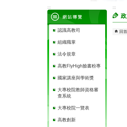
:::
:::
政
認識高教司
回
組織職掌
法令規章
高教FlyHigh臉書粉專
國家講座與學術獎
大專校院教師資格審
查系統
大專校院一覽表
高教創新