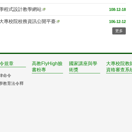
學程式設計教學網站
108-12-18
大專校院校務資訊公開平臺
106-12-12
更多
令規章
高教FlyHigh臉
國家講座與學
大專校院教
書粉專
術獎
資格審查系
律命令
學教育法令釋