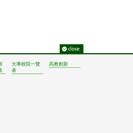
師
大專校院一覽
高教創新
統
表