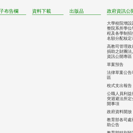
子布告欄
資料下載
出版品
政府資訊公
大學校院增設
整院系所學位
程及各學制招
名額分配核定
高教司管理政
捐助之財團法
資訊公開專區
草案預告
法律草案公告
區
稅式支出報告
公職人員利益
突迴避法所定
開事項
政府資料開放
教育部各司處
助公告
教育部特別預