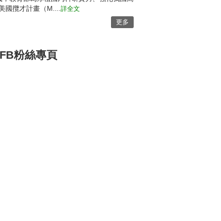
國攬才計畫（M....
詳全文
更多
FB粉絲專頁