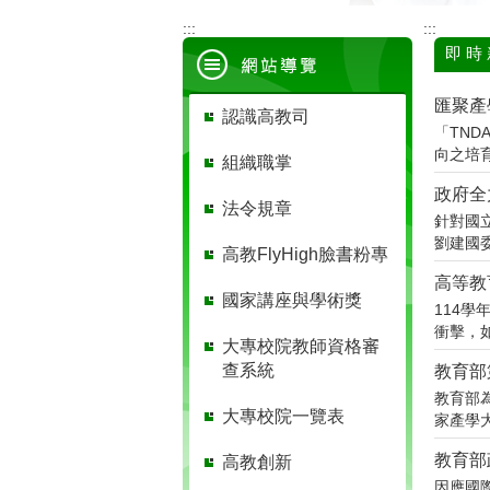
:::
:::
即 時
匯聚產
認識高教司
「TN
向之培
組織職掌
政府全
法令規章
針對國
劉建國委
高教FlyHigh臉書粉專
高等教
國家講座與學術獎
114學
衝擊，
大專校院教師資格審
查系統
教育部
教育部
大專校院一覽表
家產學大
教育部
高教創新
因應國