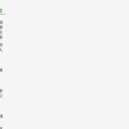
開
調
學
生
表
府
人
專
衝
公
補
算