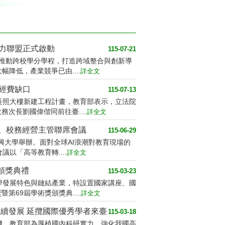
培力聯盟正式啟動
115-07-21
式推動跨校學分學程，打造跨域整合與創新導
降低，產業競爭已由....
詳全文
經費缺口
115-07-13
長照大樓新建工程計畫，教育部表示，立法院
次長劉國偉偕同前往臺....
詳全文
務、校務經營主管聯席會議
115-06-29
中興大學舉辦。面對全球AI浪潮對教育現場的
以「高等教育轉....
詳全文
頒獎典禮
115-03-23
學發展特色與鏈結產業，特設置國家講座、國
69屆學術獎頒獎典....
詳全文
續發展 延攬國際優秀學者來臺
115-03-18
機，教育部為厚植國內科研實力、強化我國高