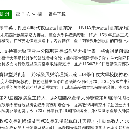
 新 聞
電 子 布 告 欄
資料下載
學菁英，打造AI時代數位設計創業家！ TNDA未來設計創業家
DA未來設計創業家培力聯盟」整合大學與產業資源，將於115學年度起正
育機制。在AI技術快速演進下，內容創作、產品開發與服務設計的門檻正大幅
力支持臺大醫院雲林分院興建長照教學大樓計畫，將會補足所需
立臺灣大學函報其附設醫院雲林分院（簡稱臺大醫院雲林分院）斗六院區
員多次向行政院及教育部爭取經費支持，並於115年7月9日邀請教育部政務
育轉型與創新：跨域發展與治理新典範 114學年度大學校院教
年度大學校院教務、校務經營主管聯席會議於今明(6月29、30日)假國立
如何重塑教學模式並精進治理效能，已成為高等教育當前關鍵課題。本次會議
第29屆國家講座主持人、第8屆國家產學大師獎暨第69屆學術獎
為鼓勵學術發展及獎勵產學實務研發合作，提高教學與研究水準並促進大
師獎及學術獎，今（23）日舉行第29屆國家講座、第8屆國家產學大師獎暨第
政務次長劉國偉及常務次長朱俊彰親自赴美攬才 推動高教人才永
際情勢變化與人才流動趨勢加劇，為我國大學延攬國際優秀人才帶來新契