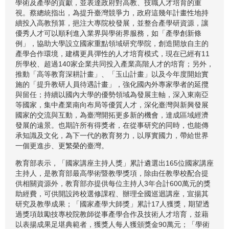
學術及產學的貢獻，並表達政府對高教、技職人才培育的重
視。蔡總統指出，為提升臺灣競爭力，政府這幾年計畫性地持
續投入高教預算，挹注大專院校發展，並整合產學研資源，讓
優秀人才可以順利進入業界與學術界服務，如「產學創新條
例」，協助大學設立國家重點領域研究學院，創造開放自主的
產學合作環境，建構更具彈性的人才培育模式，現在已經有11
所學校、超過140家企業共同投入產業高階人才的培育；另外，
推動「高等教育深耕計畫」、「玉山計畫」以及今年度開始實
施的「提升教研人員待遇計畫」，強化國內外專家學者的延攬
與留任；持續以國內大學的優勢領域為發展主軸，深入東南亞
等國家，集中產業南向布局等優質人才，深化臺灣與新興發展
國家的交流與互動，為臺灣開拓更多新的機會，達成區域經濟
發展的遠景。也期許所有得獎者，在從事研究的同時，也能傳
承知識及文化，為下一代的教育努力，以厚實國力，帶給世界
一個更進步、更繁榮的臺灣。
教育部表示，「國家講座主持人獎」累計遴選出165位國家講座
主持人，是教育部最高學術暨教學獎項，除由任教學校配合提
供相關資源外，教育部亦提供每位主持人3年合計600萬元的獎
助經費，可供開設跨校選修課程、辦理全國巡迴講座，宣揚其
研究及教學成果；「國家產學大師獎」累計17人獲獎，期望透
過獎項鼓勵技專校院教師從事產學合作及技術人才培育，並藉
以表揚成果足堪典範者，獲獎人每人獲頒獎金90萬元；「學術