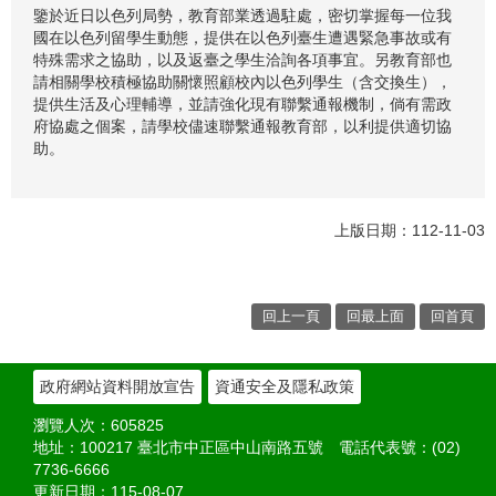
鑒於近日以色列局勢，教育部業透過駐處，密切掌握每一位我
國在以色列留學生動態，提供在以色列臺生遭遇緊急事故或有
特殊需求之協助，以及返臺之學生洽詢各項事宜。另教育部也
請相關學校積極協助關懷照顧校內以色列學生（含交換生），
提供生活及心理輔導，並請強化現有聯繫通報機制，倘有需政
府協處之個案，請學校儘速聯繫通報教育部，以利提供適切協
助。
上版日期：112-11-03
回上一頁
回最上面
回首頁
政府網站資料開放宣告
資通安全及隱私政策
瀏覽人次：
605825
地址：100217
臺北市中正區中山南路五號
電話代表號：(02)
7736-6666
更新日期：
115-08-07