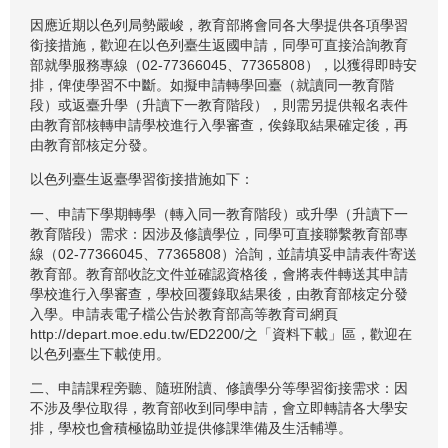
因應近期以色列局勢嚴峻，教育部將會同各大學提供各項學習
銜接措施，歡迎在以色列臺生返國申請，同學可直接洽詢教育
部就學服務專線（02-77366045、77365808），以獲得即時安
排，俾使學習不中斷。如擬申請轉學回臺（就讀同一教育階
段）或返臺升學（升讀下一教育階段），則需另提供報名表件
由教育部核轉申請學校進行入學審查，俟錄取結果確定後，再
由教育部核定分發。
以色列臺生返臺學習銜接措施如下：
一、申請下學期轉學（轉入同一教育階段）或升學（升讀下一
教育階段）需求：因涉及修讀學位，同學可直接聯繫教育部專
線（02-77366045、77365808）洽詢，並請填妥申請表件寄送
教育部。教育部收訖文件並確認資格後，會將表件轉送其申請
學校進行入學審查，學校回覆錄取結果後，由教育部核定分發
入學。申請表電子檔公告於教育部高等教育司網頁
http://depart.moe.edu.tw/ED2200/之「資料下載」區，歡迎在
以色列臺生下載使用。
二、申請課程旁聽、隨班附讀、修讀學分等學習銜接需求：因
不涉及學位取得，教育部收到同學申請，會立即轉請各大學安
排，學校也會積極協助並提供修課準備及生活輔導。