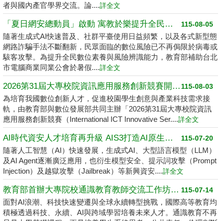
者與國內產官學界交流。論....
詳全文
「夏日網安總動員」啟動 寓教於樂提升全民數位素養
115-08-05
隨著生成式AI快速普及、社群平臺使用日益頻繁，以及各式新型態
網路詐騙手法不斷翻新，民眾面臨的數位風險已不再侷限於病毒或
駭客攻擊。為提升全民數位素養與風險辨識能力，教育部補助台北
市電腦商業同業公會於暑假....
詳全文
2026第31屆大專校院資訊應用服務創新競賽開跑了 請高中職以上學生踴躍報名
115-08-03
為培育我國數位創新人才，促進校園學生創意與產業科技需求接
軌，由教育部與數位發展部共同主辦「2026第31屆大專校院資訊
應用服務創新競賽（International ICT Innovative Ser....
詳全文
AI時代資安人才培育再升級 AIS3打造AI原生資安學習環境
115-07-20
隨著人工智慧（AI）快速發展，生成式AI、大型語言模型（LLM）
及AI Agent逐漸廣泛應用，也衍生模型安全、提示詞攻擊（Prompt
Injection）及越獄攻擊（Jailbreak）等新興資安....
詳全文
教育部首辦大專院校通識教育教師交流工作坊 邁向2050共創未來永續大學
115-07-14
面對AI浪潮、科技快速變遷與全球永續轉型挑戰，國際高等教育均
積極透過科技、永續、AI與跨域學習培養未來人才。通識教育不再