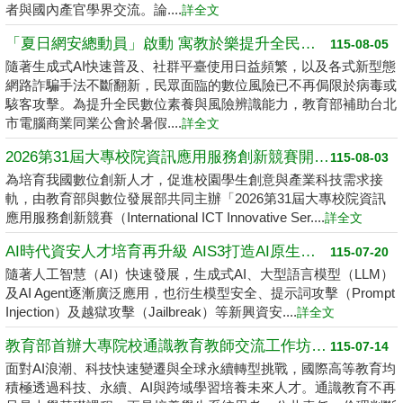
者與國內產官學界交流。論....
詳全文
「夏日網安總動員」啟動 寓教於樂提升全民數位素養
115-08-05
隨著生成式AI快速普及、社群平臺使用日益頻繁，以及各式新型態
網路詐騙手法不斷翻新，民眾面臨的數位風險已不再侷限於病毒或
駭客攻擊。為提升全民數位素養與風險辨識能力，教育部補助台北
市電腦商業同業公會於暑假....
詳全文
2026第31屆大專校院資訊應用服務創新競賽開跑了 請高中職以上學生踴躍報名
115-08-03
為培育我國數位創新人才，促進校園學生創意與產業科技需求接
軌，由教育部與數位發展部共同主辦「2026第31屆大專校院資訊
應用服務創新競賽（International ICT Innovative Ser....
詳全文
AI時代資安人才培育再升級 AIS3打造AI原生資安學習環境
115-07-20
隨著人工智慧（AI）快速發展，生成式AI、大型語言模型（LLM）
及AI Agent逐漸廣泛應用，也衍生模型安全、提示詞攻擊（Prompt
Injection）及越獄攻擊（Jailbreak）等新興資安....
詳全文
教育部首辦大專院校通識教育教師交流工作坊 邁向2050共創未來永續大學
115-07-14
面對AI浪潮、科技快速變遷與全球永續轉型挑戰，國際高等教育均
積極透過科技、永續、AI與跨域學習培養未來人才。通識教育不再